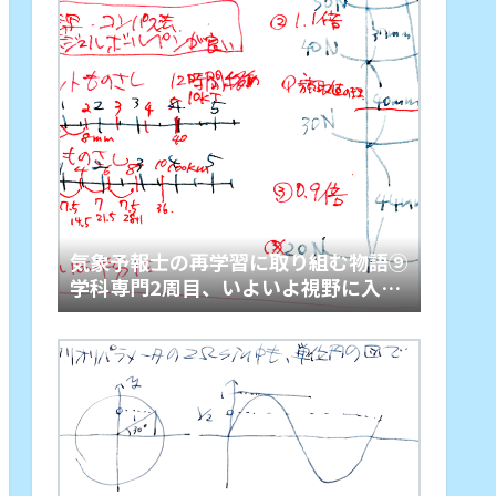
気象予報士の再学習に取り組む物語⑨
学科専門2周目、いよいよ視野に入っ
た実技学習を計画