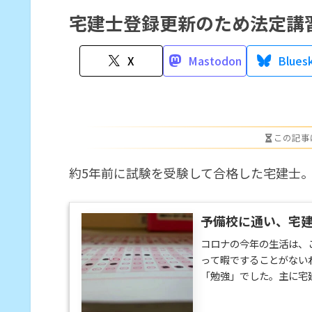
宅建士登録更新のため法定講
X
Mastodon
Blues
この記事
約5年前に試験を受験して合格した宅建士
予備校に通い、宅
コロナの今年の生活は、
って暇ですることがない
「勉強」でした。主に宅
ので、5問免除は適用で
ことがあるだけ、という