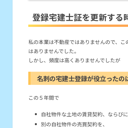
登録宅建士証を更新する時期がやっ
登録宅建士証を更新する
名刺の宅建士登録が役立ったの
さて、更新手続きと法定講習の
た。
私の本業は不動産ではありませんので、こ
講習申し込み後、教材が到
はありませんでした。
効果測定のための確認テス
しかし、頻度は高くありませんでしたが
資格学習をフォーカスするきっ
名刺の宅建士登録が役立ったの
1か月後、新しい登録宅建士証
この５年間で
自社物件な土地の賃貸契約、ならび
別の自社物件の売買契約を、