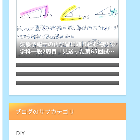
気象予報士の再学習に取り組む物語⑧
学科一般2周目「見送った第65回試
気象予報士の再学習に取り組む物語⑦
験」
学科一般2周目もオンスクJPで
気象予報士の再学習に取り組む物語⑥
専門&学科1周目を修了、学習の動機
気象予報士の再学習に取り組む物語⑤
と原動力
専門1周目「デュアルテキスト相互参
照学習法」
ブログのサブカテゴリ
DIY