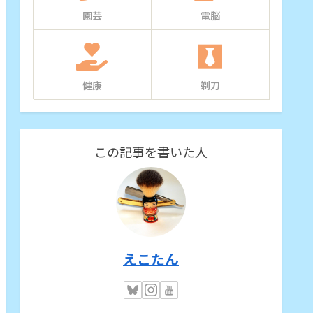
園芸
電脳
健康
剃刀
この記事を書いた人
えこたん