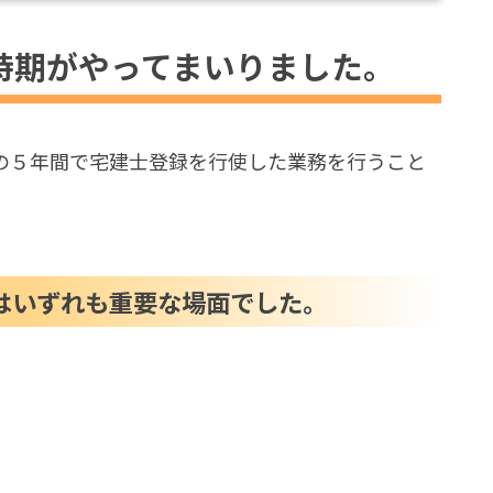
てまいりました。
時期がやってまいりました。
はいずれも重要な場面でした。
案内書類は、ハトとウサギの両方から届きまし
の５年間で宅建士登録を行使した業務を行うこと
着
トです。
かけに
はいずれも重要な場面でした。
が届きました。
に