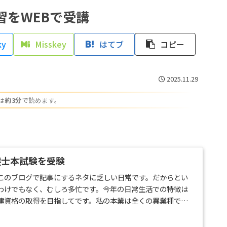
習をWEBで受講
ky
Misskey
はてブ
コピー
2025.11.29
は
約3分
で読めます。
。
建士本試験を受験
このブログで記事にするネタに乏しい日常です。だからとい
わけでもなく、むしろ多忙です。今年の日常生活での特徴は
建資格の取得を目指してです。私の本業は全くの異業種です
きません。民法だけは四半世紀ほど前の遠い昔に一度勉強した
ほぼ初学者です。「通学」「独学」「通信」と様々な学習方