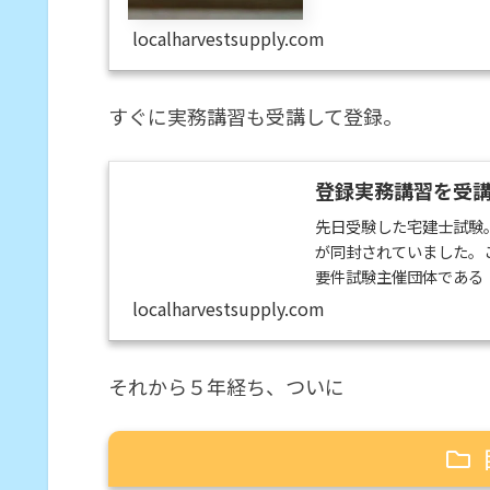
法。その中から今回は最
localharvestsupply.com
備校には4月から通い始め
すぐに実務講習も受講して登録。
登録実務講習を受
先日受験した宅建士試験
が同封されていました。
要件試験主催団体である
建物取引業の実務（一般
localharvestsupply.com
録を受けた宅地又は建物
という。）を修了した者
おいて宅地又は建物の取得
それから５年経ち、ついに