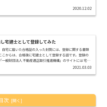
大の学習効果を得るために予備校に通うことにしました。予
2020.12.02
ました。私が感じた予備校のメリ...
講し宅建士として登録してみた
。自宅に届いた合格証の入った封筒には、登録に関する書類
ここからは、合格後に宅建士として登録する話です。登録の
「一般財団法人 不動産適正取引推進機構」のサイトには 宅地
管理部門は除く。）の経験が2年以上ある者 国土交通大臣の登
2021.03.03
の取引に関する実務についての講習（以下「登録実務講習」
 国、地方公共団体又はこれらの出資により設立された法人に
又は処分の業務に従事し...
目次