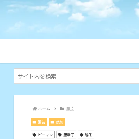
ホーム
園芸
園芸
蔬菜
ピーマン
唐辛子
越冬