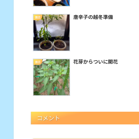
唐辛子の越冬準備
園芸
花芽からついに開花
園芸
コメント