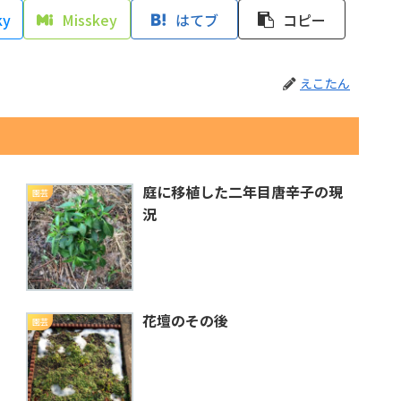
ky
Misskey
はてブ
コピー
えこたん
庭に移植した二年目唐辛子の現
園芸
況
花壇のその後
園芸