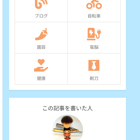
ブログ
自転車
園芸
電脳
健康
剃刀
この記事を書いた人