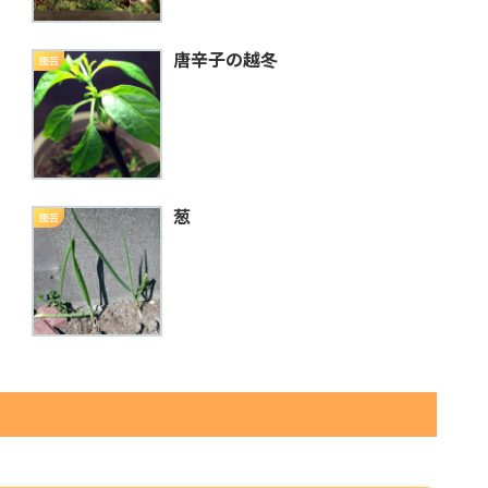
唐辛子の越冬
園芸
葱
園芸