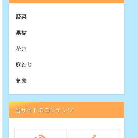
蔬菜
果樹
花卉
庭造り
気象
当サイトのコンテンツ