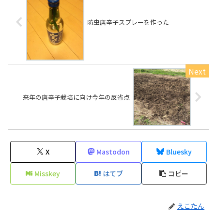
防虫唐辛子スプレーを作った
来年の唐辛子栽培に向け今年の反省点
X
Mastodon
Bluesky
Misskey
はてブ
コピー
えこたん