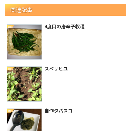
関連記事
4度目の唐辛子収穫
園芸
スベリヒユ
園芸
自作タバスコ
園芸