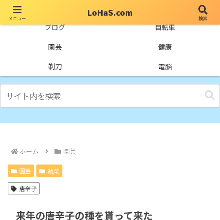
LoHaS.com
メニュー
検索
自分なりの試行錯誤を楽しもうとするライフハックブログ
ブログ
自転車
園芸
健康
剃刀
電脳
ホーム
園芸
園芸
蔬菜
唐辛子
来年の唐辛子の種を貰って来た