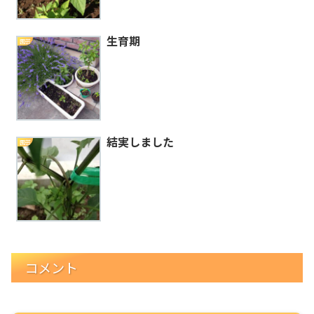
生育期
園芸
結実しました
園芸
コメント