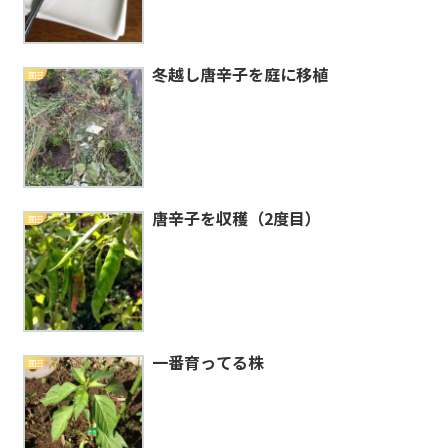
冬越し唐辛子を庭に移植
園芸
唐辛子を収穫（2度目）
園芸
一番育ってる株
園芸