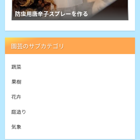
防虫用唐辛子スプレーを作る
園芸のサブカテゴリ
蔬菜
果樹
花卉
庭造り
気象