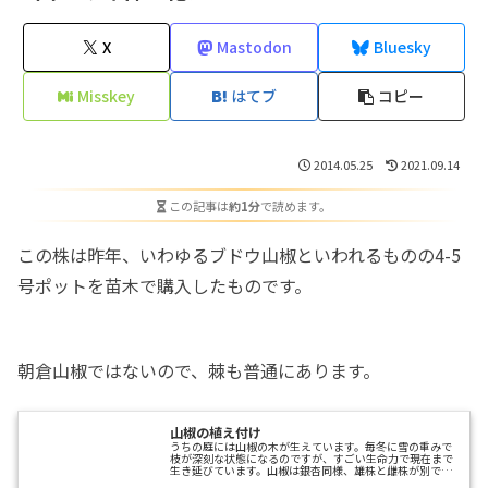
X
Mastodon
Bluesky
Misskey
はてブ
コピー
2014.05.25
2021.09.14
この記事は
約1分
で読めます。
この株は昨年、いわゆるブドウ山椒といわれるものの4-5
号ポットを苗木で購入したものです。
朝倉山椒ではないので、棘も普通にあります。
山椒の植え付け
うちの庭には山椒の木が生えています。毎冬に雪の重みで
枝が深刻な状態になるのですが、すごい生命力で現在まで
生き延びています。山椒は銀杏同様、雄株と雌株が別で、
実がなるのはもちろん雌株。うちの木は雄株でした。そこ