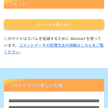
コメント
コメントを書き込む
このサイトはスパムを低減するために Akismet を使って
います。
コメントデータの処理方法の詳細はこちらをご覧
ください
。
このカテゴリの新しい記事
5年ぶりの菜園でサツマイモ
久しぶりに購入した気圧計付き腕時計は
「SUNNTO Core」