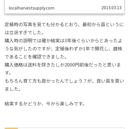
で、今年から別に雌株の山椒を育てようと、通販で苗を購
入しました。送料含めて3千円弱。上記の説明で株の大き
2013.03.13
localharvestsupply.com
さは70-110cmとありましたが届いたのは110cmで、しか
もこれは根の部分をのぞいた高さです。落葉樹の植え付け
は落葉期なので、まさに今です。積雪もだいぶ溶けてきた
ので、今日早速植え付けました。根付...
定植時の写真を見ても分かるとおり、最初から苗というに
は立派すぎでした。
購入時の説明では確か結実は3年後ぐらいからとあったよ
うな気がしたのですが、定植後わずか1年で開花し、雌株
であることを確認できました。
購入価格は送料を除きたしか2000円前後だったと思いま
す。
もちろん育て方も良かったんでしょう？が、良い苗を買い
ました。
結実するかどうか、今から楽しみです。