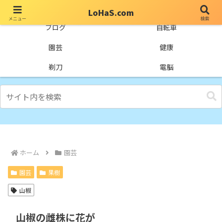
LoHaS.com
メニュー
検索
自分なりの試行錯誤を楽しもうとするライフハックブログ
ブログ
自転車
園芸
健康
剃刀
電脳
ホーム
園芸
園芸
果樹
山椒
山椒の雌株に花が