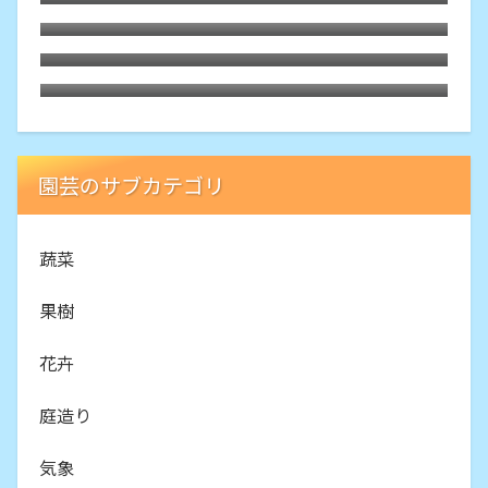
プルーンの皮で果実酒を
庭のプルーンでジャムを作ってみた5年ぶ
り二回目
防虫用唐辛子スプレーを作る
園芸のサブカテゴリ
蔬菜
果樹
花卉
庭造り
気象