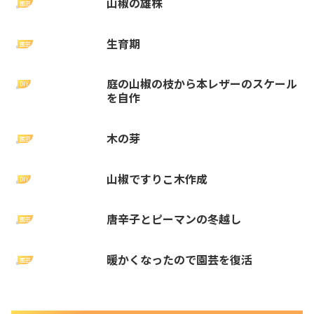
山椒の雄株
園芸
生育期
園芸
庭の山椒の枝から本レザーのスケール
DIY
を自作
木の芽
園芸
山椒ですりこ木作成
DIY
唐辛子とピーマンの冬越し
園芸
暖かくなったので園芸を復活
園芸