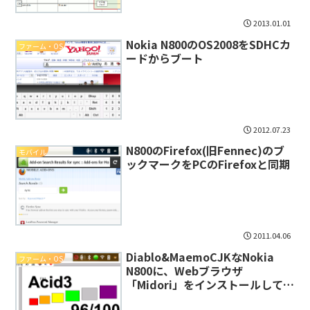
2013.01.01
Nokia N800のOS2008をSDHCカ
ファーム・OS
ードからブート
2012.07.23
N800のFirefox(旧Fennec)のブ
モバイル
ックマークをPCのFirefoxと同期
2011.04.06
Diablo&MaemoCJKなNokia
ファーム・OS
N800に、Webブラウザ
「Midori」をインストールしてみ
た