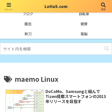
LoHaS.com
メニュー
検索
自分なりの試行錯誤を楽しもうとするライフハックブログ
ブログ
自転車
園芸
健康
剃刀
電脳
maemo Linux
DoCoMo、Samsungと組んで
ファーム・OS
Tizen搭載スマートフォンの2013
年リリースを目指す