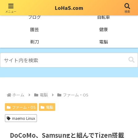
LoHaS.com
メニュー
検索
自分なりの試行錯誤を楽しもうとするライフハックブログ
ブログ
自転車
園芸
健康
剃刀
電脳
ホーム
電脳
ファーム・OS
ファーム・OS
電脳
maemo Linux
DoCoMo、Samsungと組んでTizen搭載