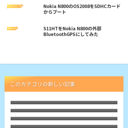
Nokia N800のOS2008をSDHCカード
ファーム・OS
からブート
S11HTをNokia N800の外部
モバイル
BluetoothGPSにしてみた
このカテゴリの新しい記事
LibreELECな古いHTPCでブルーレイが再
生可能に。外付ドライブの円盤再生用「艦
枯れた自作PCにLubuntu 26.04をインスト
橋」という余生
ール
HDMIオーディオ分離器でレガシー規格ホ
ームシアターが本領を発揮、その旋律に戦
Debian 13 trixieをLXQtでASUS-X540YA
慄
にインストールしてみた。懐かしくて軽快
Motorola Edge40にTPUスクリーンプロ