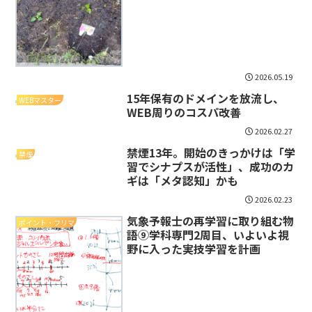
2026.05.19
15年保有のドメインを放流し、
WEBマスター
WEB周りのコスパ改善
2026.02.27
禁煙13年。開始のきっかけは「学
禁煙
習でシナプスが活性」、成功のカ
ギは「メタ認知」かも
2026.02.23
気象予報士の再学習に取り組む物
ポイント・フリマ
語⑨学科専門2周目、いよいよ視
野に入った実技学習を計画