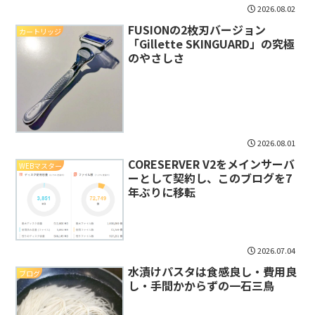
2026.08.02
FUSIONの2枚刃バージョン
カートリッジ
「Gillette SKINGUARD」の究極
のやさしさ
2026.08.01
CORESERVER V2をメインサーバ
WEBマスター
ーとして契約し、このブログを7
年ぶりに移転
2026.07.04
水漬けパスタは食感良し・費用良
ブログ
し・手間かからずの一石三鳥