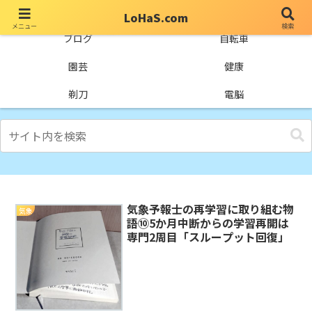
LoHaS.com
メニュー
検索
自分なりの試行錯誤を楽しもうとするライフハックブログ
ブログ
自転車
園芸
健康
剃刀
電脳
気象予報士の再学習に取り組む物
気象
語⑩5か月中断からの学習再開は
専門2周目「スループット回復」