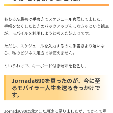
イラー人生を送るきっかけです。
PocketPostpetがwinCEになると聞いた段
階でPocketPostpetに換えました。
もちろん最初は手書きでスケジュール管理してました。
手帳をなくしたときのバックアップをしなきゃという観点
キーボード付きのClieが出たときにClie
が、モバイルを利用しようと考えた始まりです。
NR70にしました。
SHARP Zaurus MI-E1を買いました。
ただし、スケジュールを入力するのに手書きより遅いな
SLザウルスにも興味が移り、SHARP SL-
ら、私のビジネス用途では使えません。
C700を買いました。
Willcom W-zero3は見逃せません。
というわけで、キーボード付き端末を物色し、
手書きに1年半ほど回帰してました。
これまで使ったスケジューラで一番良かっ
Jornada690を買ったのが、今に至
たClieをヤフオクで買い、
るモバイラー人生を送るきっかけで
す。
Jornada690は想定した用途に足りましたが、でかくて重