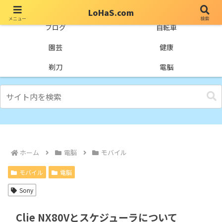
LoHaS.com
メニュー
検索
自分なりの試行錯誤を楽しもうとするライフハックブログ
ブログ
自転車
園芸
健康
剃刀
電脳
ホーム
電脳
モバイル
モバイル
電脳
Sony
Clie NX80Vとスケジューラについて