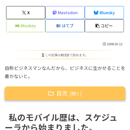
X
Mastodon
Bluesky
Misskey
はてブ
コピー
2008.03.12
この記事は
約2分
で読めます。
自称ビジネスマンなんだから、ビジネスに生かせることを
書かないと。
目次
私のモバイル歴は、スケジューラから始まりま
私のモバイル歴は、スケジュ
した。
ーラから始まりました。
Jornada690を買ったのが、今に至るモバ