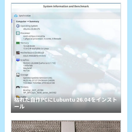
枯れた自作PCにLubuntu 26.04をインスト
ール