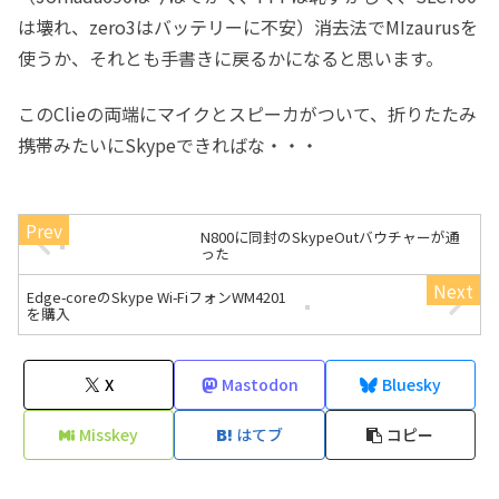
は壊れ、zero3はバッテリーに不安）消去法でMIzaurusを
使うか、それとも手書きに戻るかになると思います。
このClieの両端にマイクとスピーカがついて、折りたたみ
携帯みたいにSkypeできればな・・・
N800に同封のSkypeOutバウチャーが通
った
Edge-coreのSkype Wi-FiフォンWM4201
を購入
X
Mastodon
Bluesky
Misskey
はてブ
コピー