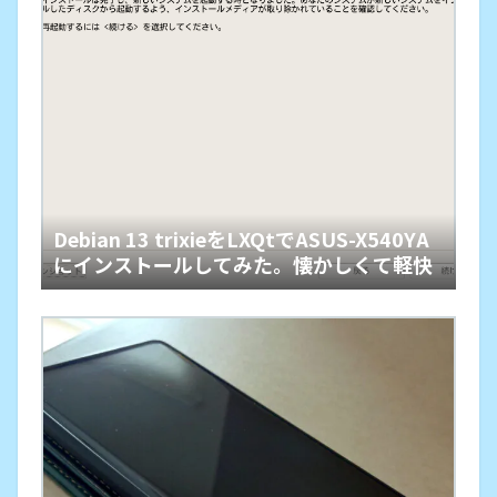
Debian 13 trixieをLXQtでASUS-X540YA
にインストールしてみた。懐かしくて軽快