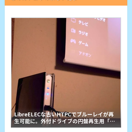
LibreELECな古いHTPCでブルーレイが再
生可能に。外付ドライブの円盤再生用「艦
橋」という余生