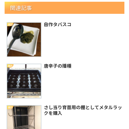
関連記事
自作タバスコ
園芸
唐辛子の播種
園芸
さし当り育苗用の棚としてメタルラッ
園芸
クを購入