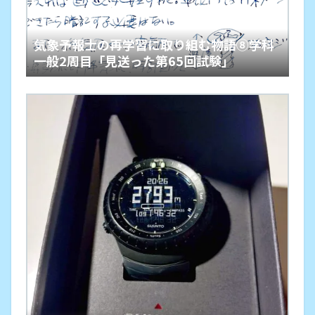
気象予報士の再学習に取り組む物語⑧学科
一般2周目「見送った第65回試験」