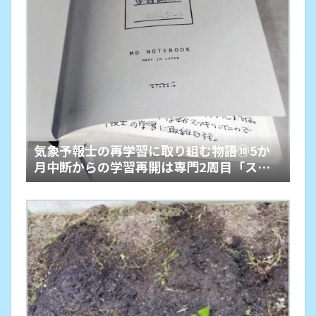
気象予報士の再学習に取り組む物語⑩5か
月中断からの学習再開は専門2周目「スル
ープット回復」