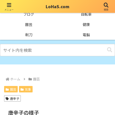
LoHaS.com
メニュー
検索
自分なりの試行錯誤を楽しもうとするライフハックブログ
ブログ
自転車
園芸
健康
剃刀
電脳
ホーム
園芸
園芸
気象
唐辛子
唐辛子の様子