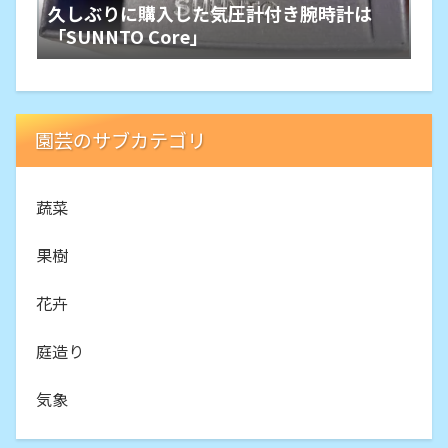
久しぶりに購入した気圧計付き腕時計は
「SUNNTO Core」
園芸のサブカテゴリ
蔬菜
果樹
花卉
庭造り
気象