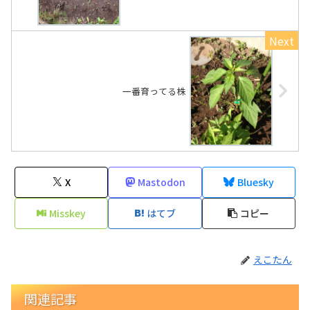
一番育ってる株
X
Mastodon
Bluesky
Misskey
はてブ
コピー
えこたん
関連記事