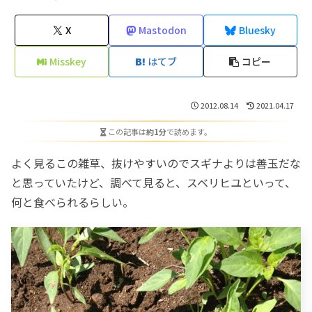
X
Mastodon
Bluesky
Misskey
はてブ
コピー
2012.08.14
2021.04.17
この記事は
約1分
で読めます。
よく見るこの雑草、抜けやすいのでスギナよりは善玉だな
と思っていたけど、調べて見ると、スベリヒユといって、
何と食べられるらしい。