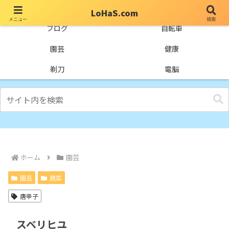
LoHaS.com
メニュー
検索
自分なりの試行錯誤を楽しもうとするライフハックブログ
ブログ
自転車
園芸
健康
剃刀
電脳
ホーム
園芸
園芸
蔬菜
唐辛子
スベリヒユ