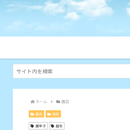
ホーム
園芸
園芸
蔬菜
唐辛子
越冬