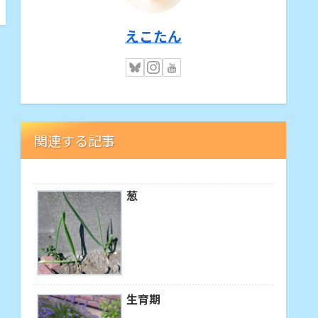
えこたん
関連する記事
葱
生育期