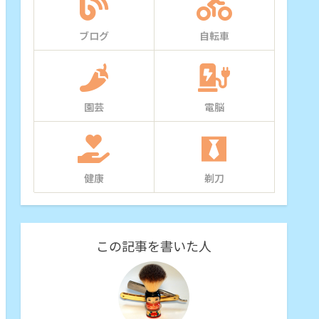
ブログ
自転車
園芸
電脳
健康
剃刀
この記事を書いた人