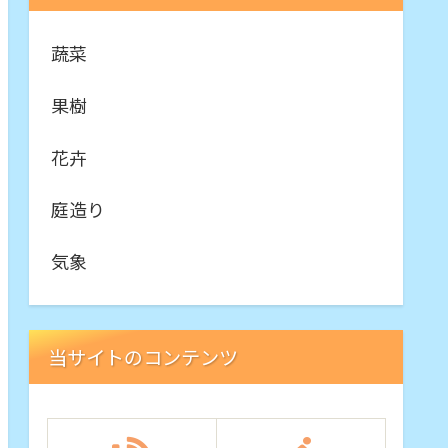
蔬菜
果樹
花卉
庭造り
気象
当サイトのコンテンツ