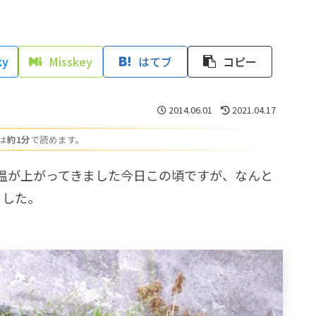
ky
Misskey
はてブ
コピー
2014.06.01
2021.04.17
は
約1分
で読めます。
温が上がってきました今日この頃ですが、なんと
ました。