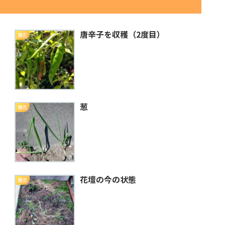
唐辛子を収穫（2度目）
園芸
葱
園芸
花壇の今の状態
園芸