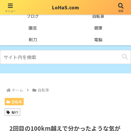
LoHaS.com
メニュー
検索
自分なりの試行錯誤を楽しもうとするライフハックブログ
ブログ
自転車
園芸
健康
剃刀
電脳
ホーム
自転車
自転車
輪行
2回目の100km越えで分かったような気が