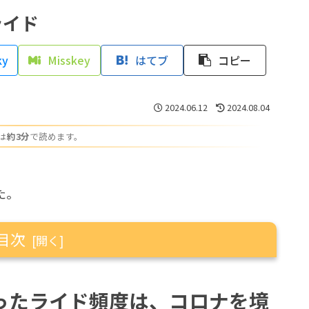
ライド
ky
Misskey
はてブ
コピー
2024.06.12
2024.08.04
は
約3分
で読めます。
。
た。
目次
頻度は、コロナを境に激減しました。
ったライド頻度は、コロナを境
いと外出が憚られる時期に突入。