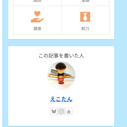
園芸
電脳
健康
剃刀
この記事を書いた人
えこたん