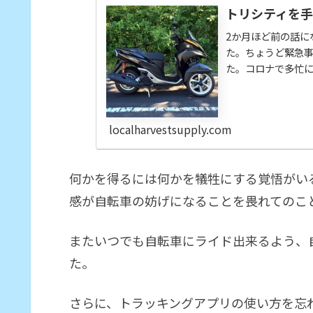
トリシティを
2か月ほど前の話に
た。ちょうど緊急事
た。コロナで多忙
賠責はその4月から
稿についても、こ
にしませんでした
localharvestsupply.com
ありません。むし
的に乗っていました
何かを得るには何かを犠牲にする覚悟がい
感が自転車の妨げになることを畏れてのこ
またいつでも自転車にライド出来るよう、
た。
さらに、トラッキングアプリの使い方を忘れな