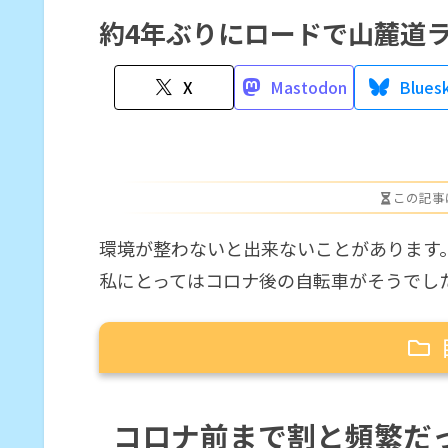
約4年ぶりにロードで山麓道
X
Mastodon
Blues
この記事
環境が整わないと出来ないことがあります
私にとってはコロナ後の自転車がそうでし
コロナ前まで割と頻繁だったライド
コロナ前まで割と頻繁だ
コロナにより、マスクしな