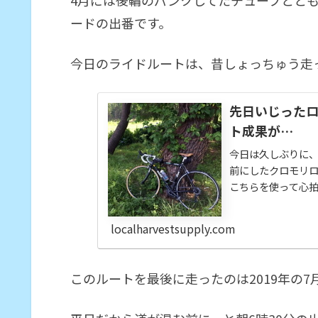
ードの出番です。
今日のライドルートは、昔しょっちゅう走
先日いじった
ト成果が…
今日は久しぶりに、
前にしたクロモリ
こちらを使って心拍
km時間：54:02平均速
心拍:152半月前
localharvestsupply.com
のロードと比べると
が筋トレをしていま
このルートを最後に走ったのは2019年の7