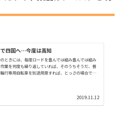
ひとつ排除する時期にあてました。
ドできました。
行で四国へ…今度は高知
行のときには、毎度ロードを畳んでは組み畳んでは組み
の作業を何度も繰り返していれば、そのうちそうだ、普
の輪行専用自転車を別途用意すれば、とっさの場合でも
るという手抜きを企ててしまうのを止めることは不可能
行専用の自転車を用意するのなら、「軽量化」「輪行先
する整備性のシンプルさ」両立につながる、フロントデ
2019.11.12
外すのが吉です。そこで今回の輪行に先立ち、広い意味
ル化（ただ単にフロントの変速系を...