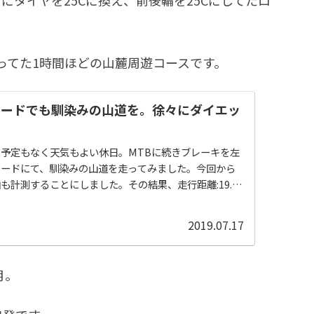
ってた1時間ほどの山麓周遊コースです。
ロードでも馴染みの山道を。徐々にダイエッ
予定もなく天気もよい休日。MTBに続きブレーキを左
ロードにて、馴染みの山道を走ってみました。今回から
も計測することにしました。その結果、走行距離:19.21
度:21.33 km/h最高速度:49.24 km/h標高:221 m平均
に同コースをMTBで走った時と比べて2分、1カ月半ほど前
2019.07.17
9分の改善です。この1カ月ほど、毎日ではありません
す。メニューは、プランク1分バイシクルクラ...
月。