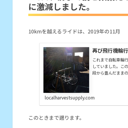
に激減しました。
自転車に乗れない理由をひとつ
ようやくまとまった時間でライ
ライドの結果
10kmを越えるライドは、2019年の11月
再び飛行機輪
これまで自転車輪
していました。こ
段から畳んだまま
気軽に持っていけ
です。仮にもし輪
でのトラブルに対
localharvestsupply.com
ィレイラーを取り
でのフロントシング
このときまで遡ります。