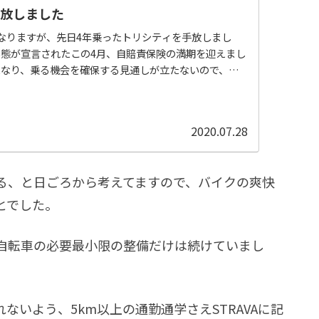
手放しました
なりますが、先日4年乗ったトリシティを手放しまし
態が宣言されたこの4月、自賠責保険の満期を迎えまし
になり、乗る機会を確保する見通しが立たないので、自
更新しないままにしていました。トリシティに関する投
のブログにみんからから移転した一昨年以降、全く記事
。しかしこれは決して乗車機会が減ったというわけでは
2020.07.28
ろ昨年は、積雪期を除いた晴れの日の県内移動では積極
。オープンエアの爽快感は何物...
る、と日ごろから考えてますので、バイクの爽快
とでした。
自転車の必要最小限の整備だけは続けていまし
いよう、5km以上の通勤通学さえSTRAVAに記