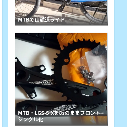
MTBで山麓道ライド
MTB・LGS-SIXを8sのままフロント
シングル化