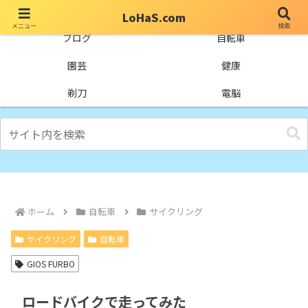
LoHaS.com
メニュー
検索
自分なりの試行錯誤を楽しもうとするライフハックブログ
ブログ
自転車
園芸
健康
剃刀
電脳
ホーム
自転車
サイクリング
サイクリング
自転車
GIOS FURBO
ロードバイクで走ってみた