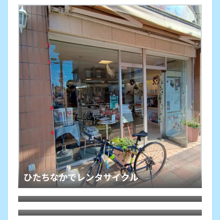
ひたちなかでレンタサイクル
クマも出る山麓道を周回するライドで
Bluetoothヘッドホン
MTBで山麓道ライド
MTB・LGS-SIXを8sのままフロントシング
ル化