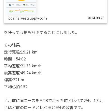
リングで効率よく脂肪が燃焼できるよう、心拍計を買うこ
とにしました。買ったのはこちら。これにしたのは、
Runtastic PROに対応してる心拍計の中で、最も安かった
からです。ちゃんと動作するのか心配になるぐらい、あま
りにお買い得な値段でした。発注したのは先月末ですが、
今見ると売り切れてますね。今月初め、商品到着。
Runtastic PROの入った...
2014.08.28
localharvestsupply.com
を使って心拍も計測することにしました。
その結果、
走行距離:19.21 km
時間：54:02
平均速度:21.33 km/h
最高速度:49.24 km/h
標高:221 m
平均心拍:152
半月前に同コースをMTBで走った時と比べて2分、1カ月
半ほど前のロードと比べると9分の改善です。