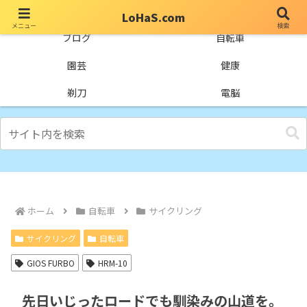
LoHaS.com
メニュー
検索
自分なりの試行錯誤を楽しもうとするライフハックブログ
ブログ
自転車
園芸
健康
剃刀
電脳
ホーム
自転車
サイクリング
サイクリング
自転車
GIOS FURBO
HRM-10
先日いじったロードでも馴染みの山道を。