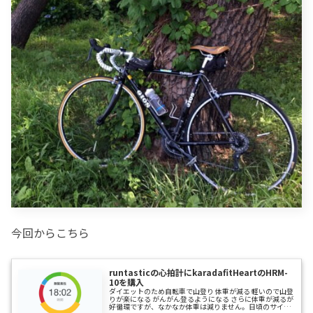
今回からこちら
runtasticの心拍計にkaradafitHeartのHRM-
10を購入
ダイエットのため自転車で山登り 体重が減る 軽いので山登
りが楽になる がんがん登るようになる さらに体重が減るが
好循環ですが、なかなか体重は減りません。日頃のサイク