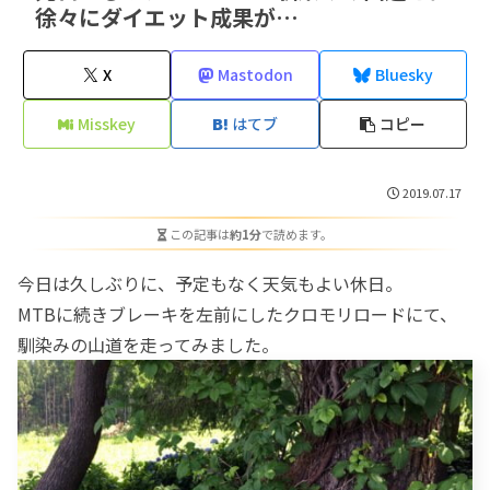
徐々にダイエット成果が…
X
Mastodon
Bluesky
Misskey
はてブ
コピー
2019.07.17
この記事は
約1分
で読めます。
今日は久しぶりに、予定もなく天気もよい休日。
MTBに続きブレーキを左前にしたクロモリロードにて、
馴染みの山道を走ってみました。