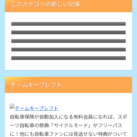
このカテゴリの新しい記事
ひたちなかでレンタサイクル
クマも出る山麓道を周回するライドで
Bluetoothヘッドホン
MTBで山麓道ライド
MTB・LGS-SIXを8sのままフロントシング
ル化
GPSサイコン「BRYTON RIDER 10E」を
実走に使ってみました
チームキープレフト
自転車保険が自動加入になる有料会員になれば、スポ
ーツ自転車の祭典「サイクルモード」がフリーパス
に！他にも自転車ファンには見逃せない特典がついて