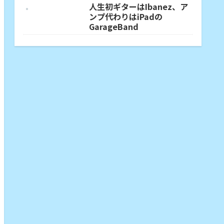
人生初ギターはIbanez、ア
ンプ代わりはiPadの
GarageBand