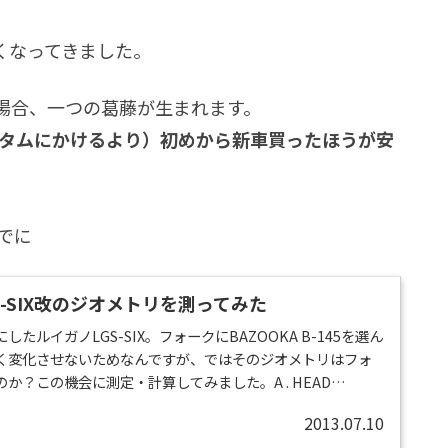
くなってきました。
場合、一つの葛藤が生まれます。
スタムにかけるより）初めから新車買ったほうが安
でに
-SIX改のジオメトリを測ってみた
たルイガノLGS-SIX。フォークにBAZOOKA B-145を選ん
く変化させないためなんですが、ではそのジオメトリはフォ
か？この機会に測定・計算してみました。A . HEAD
 . TOP TUBED . FRONT CENTERE . REAR CENTERF . BB
2013.07.10
SETH . STAND OVERHIGHT上記はルイガノの公式から引用いた