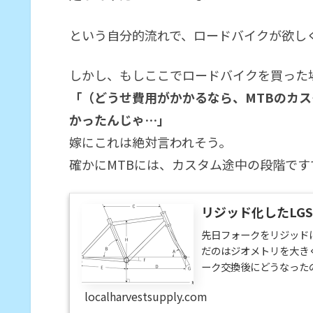
という自分的流れで、ロードバイクが欲し
しかし、もしここでロードバイクを買った
「（どうせ費用がかかるなら、MTBのカ
かったんじゃ…」
嫁にこれは絶対言われそう。
確かにMTBには、カスタム途中の段階です
リジッド化したLGS
先日フォークをリジッドにし
だのはジオメトリを大き
ーク交換後にどうなったの
ANGLEB . SEAT ANGLEC
localharvestsupply.com
DROPG . FORK OFF