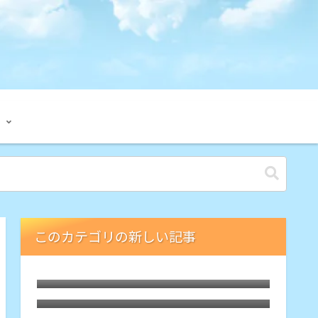
このカテゴリの新しい記事
ひたちなかでレンタサイクル
クマも出る山麓道を周回するライドで
Bluetoothヘッドホン
MTBで山麓道ライド
MTB・LGS-SIXを8sのままフロント