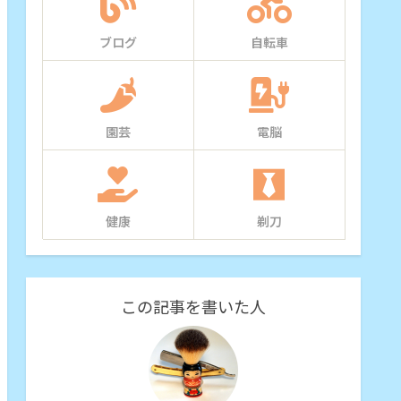
ブログ
自転車
園芸
電脳
健康
剃刀
この記事を書いた人