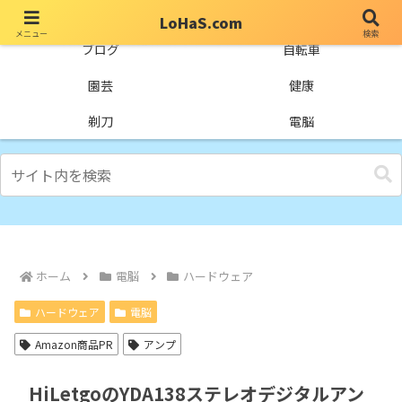
LoHaS.com
メニュー
検索
自分なりの試行錯誤を楽しもうとするライフハックブログ
ブログ
自転車
園芸
健康
剃刀
電脳
ホーム
電脳
ハードウェア
ハードウェア
電脳
Amazon商品PR
アンプ
HiLetgoのYDA138ステレオデジタルアン