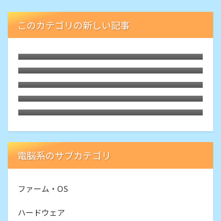
このカテゴリの新しい記事
LibreELECな古いHTPCでブルーレイが再
生可能に。外付ドライブの円盤再生用「艦
枯れた自作PCにLubuntu 26.04をインスト
橋」という余生
ール
HDMIオーディオ分離器でレガシー規格ホ
ームシアターが本領を発揮、その旋律に戦
Debian 13 trixieをLXQtでASUS-X540YA
慄
にインストールしてみた。懐かしくて軽快
Motorola Edge40にTPUスクリーンプロ
テクター
電脳系のサブカテゴリ
ファーム・OS
ハードウェア