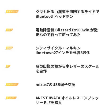
クマも出る山麓道を周回するライドで
サイクリング
Bluetoothヘッドホン
電動除雪機 Blizzard Ex900win が激
ブログ
安なので買って使ってみた
シティサイクル・マルキン
自転車
ilmetown27インチを外装6段化
庭の山椒の枝から本レザーのスケール
DIY
を自作
nexus7のUSB端子交換
ハードウェア
ANEST IWATA オイルレスコンプレッ
トリシティ
サー ELFを購入