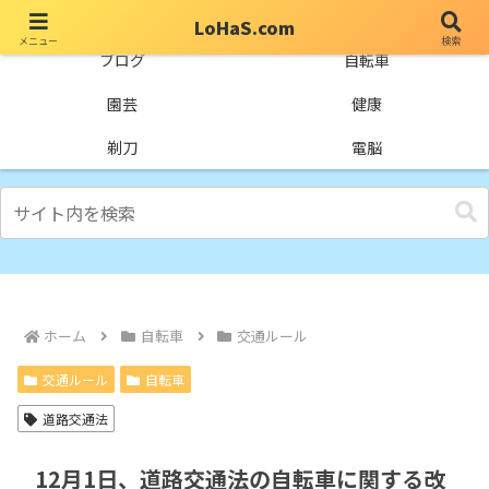
LoHaS.com
メニュー
検索
自分なりの試行錯誤を楽しもうとするライフハックブログ
ブログ
自転車
園芸
健康
剃刀
電脳
ホーム
自転車
交通ルール
交通ルール
自転車
道路交通法
12月1日、道路交通法の自転車に関する改