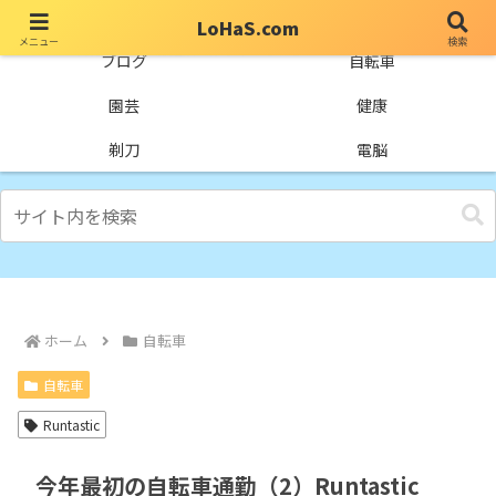
LoHaS.com
メニュー
検索
自分なりの試行錯誤を楽しもうとするライフハックブログ
ブログ
自転車
園芸
健康
剃刀
電脳
ホーム
自転車
自転車
Runtastic
今年最初の自転車通勤（2）Runtastic