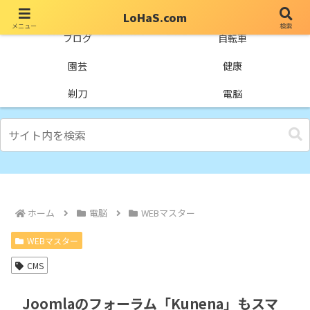
LoHaS.com
メニュー
検索
自分なりの試行錯誤を楽しもうとするライフハックブログ
ブログ
自転車
園芸
健康
剃刀
電脳
ホーム
電脳
WEBマスター
WEBマスター
CMS
Joomlaのフォーラム「Kunena」もスマ