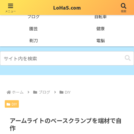
LoHaS.com
メニュー
検索
自分なりの試行錯誤を楽しもうとするライフハックブログ
ブログ
自転車
園芸
健康
剃刀
電脳
ホーム
ブログ
DIY
DIY
アームライトのベースクランプを端材で自
作