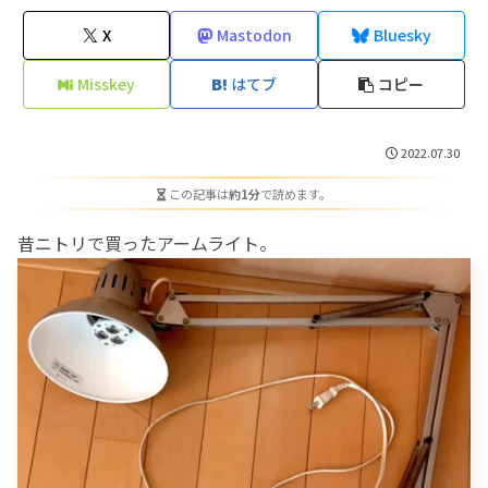
X
Mastodon
Bluesky
Misskey
はてブ
コピー
2022.07.30
この記事は
約1分
で読めます。
昔ニトリで買ったアームライト。