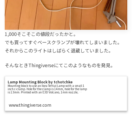
1,000そこそこの値段だったかと。
でも買ってすぐベースクランプが壊れてしまいました。
それからこのライトはしばらく退蔵していました。
そんなときThingiverseにてこのようなものを発見。
Lamp Mounting Block by tchotchke
Mounting block to use an Ikea Tertial Lamp with a small 1
inch c-clamp. Hole for the clamp is 14mm, hole for the lamp
is 13mm. Printed with an E3D Volcano, 1mm nozzle,
0.5mm layer height.
www.thingiverse.com