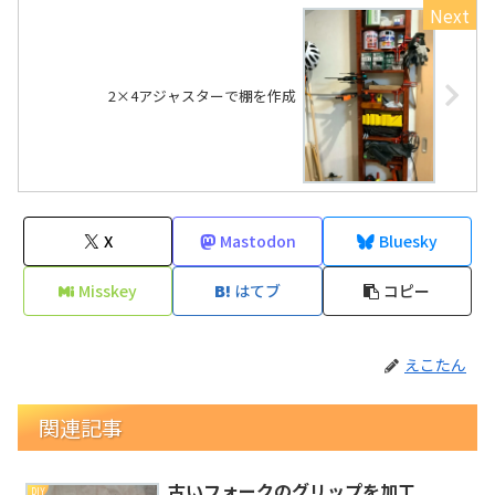
2×4アジャスターで棚を作成
X
Mastodon
Bluesky
Misskey
はてブ
コピー
えこたん
関連記事
古いフォークのグリップを加工
DIY