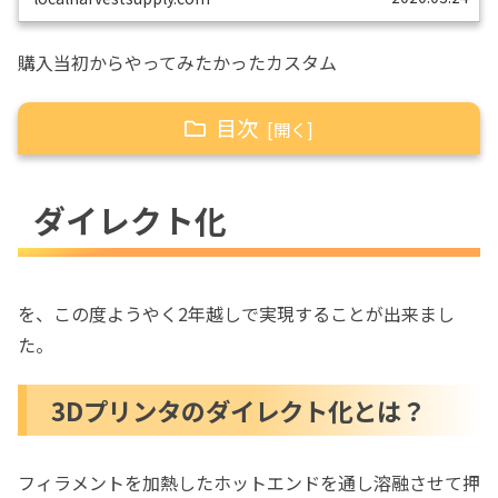
購入当初からやってみたかったカスタム
目次
ダイレクト化
ダイレクト化
3Dプリンタのダイレクト化とは？
ボーデン式
ダイレクト式
を、この度ようやく2年越しで実現することが出来まし
今回ダイレクト式にカスタムした理由
た。
ダイレクト式にカスタムするための準備
マザーボードの交換はしといた方がい
3Dプリンタのダイレクト化とは？
い
リモートで3DプリンタをPCに接続し
フィラメントを加熱したホットエンドを通し溶融させて押
てGcodeを操るソフトウェアも必要