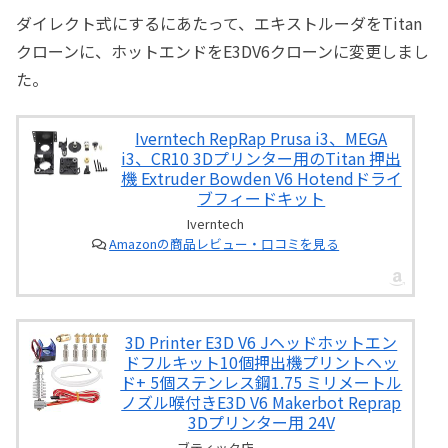
ダイレクト式にするにあたって、エキストルーダをTitan
クローンに、ホットエンドをE3DV6クローンに変更しまし
た。
Iverntech RepRap Prusa i3、MEGA
i3、CR10 3Dプリンター用のTitan 押出
機 Extruder Bowden V6 Hotendドライ
ブフィードキット
Iverntech
Amazonの商品レビュー・口コミを見る
3D Printer E3D V6 Jヘッドホットエン
ドフルキット10個押出機プリントヘッ
ド+ 5個ステンレス鋼1.75 ミリメートル
ノズル喉付きE3D V6 Makerbot Reprap
3Dプリンター用 24V
ブティック店