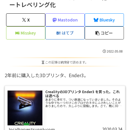
ートレベリング化
X
Mastodon
Bluesky
Misskey
はてブ
コピー
2022.05.08
この記事は
約9分
で読めます。
2年前に購入した3Dプリンタ、Ender3。
Crealityの3Dプリンタ Ender3 を買った。これ
は遊べる
あまりに多忙で、つい疎遠になっていまいました。そのよ
うな中でも一つだけこのブログのネタにふさわしいことが
ありましたので、久しぶりに投稿します。さて、既に3Dプ
リンタは1台持ってるんですけど、このたび、どうしても
別素材のフィラメントを使う用途が生じました。そこで2
台目の3Dプリンタを買うことにしました。Ender3です。荷
姿届きました。なぜか箱に梨のステッカー。荷姿は完成品
で届いた1台目のDa Vinci miniよりも小さいです。ベッド
周りは既に組まれてます。これで同梱品全てです。組立・
調整組立は1時間程度...
2020.03.24
localharvestsupply.com