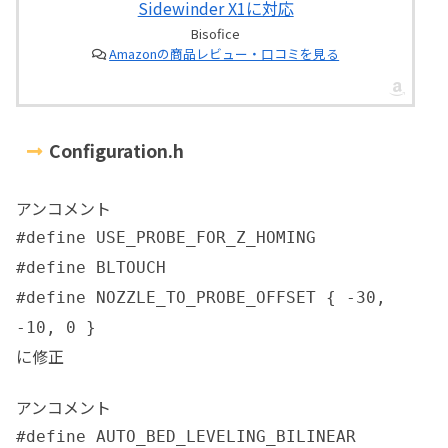
Sidewinder X1に対応
Bisofice
Amazonの商品レビュー・口コミを見る
Configuration.h
アンコメント
#define USE_PROBE_FOR_Z_HOMING
#define BLTOUCH
#define NOZZLE_TO_PROBE_OFFSET { -30,
-10, 0 }
に修正
アンコメント
#define AUTO_BED_LEVELING_BILINEAR