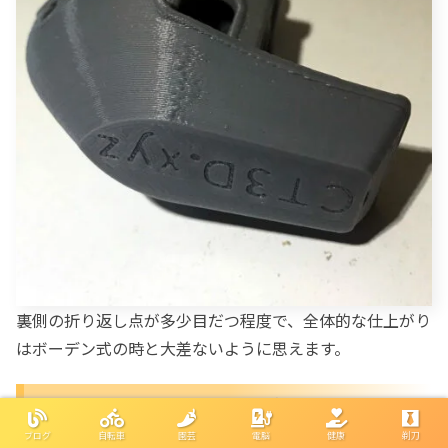
裏側の折り返し点が多少目だつ程度で、全体的な仕上がり
はボーデン式の時と大差ないように思えます。
TPUフィラメントでも印刷してみま
した。
ブログ
自転車
園芸
電脳
健康
剃刀