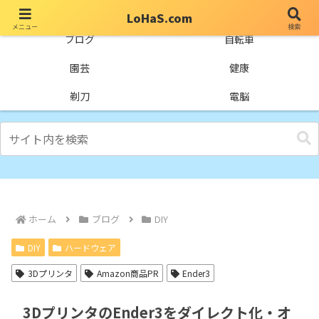
LoHaS.com
メニュー
検索
自分なりの試行錯誤を楽しもうとするライフハックブログ
ブログ
自転車
園芸
健康
剃刀
電脳
ホーム
ブログ
DIY
DIY
ハードウェア
3Dプリンタ
Amazon商品PR
Ender3
3DプリンタのEnder3をダイレクト化・オ