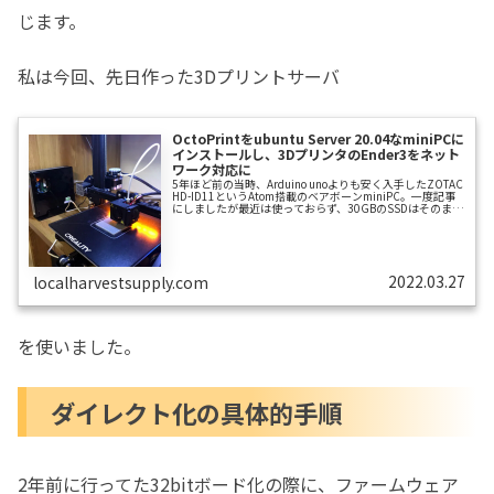
じます。
私は今回、先日作った3Dプリントサーバ
OctoPrintをubuntu Server 20.04なminiPCに
インストールし、3DプリンタのEnder3をネット
ワーク対応に
5年ほど前の当時、Arduino unoよりも安く入手したZOTAC
HD-ID11というAtom搭載のベアボーンminiPC。一度記事
にしましたが最近は使っておらず、30GBのSSDはそのまま
でメモリは今は4GBになってます。そのうちNASにでもし
ようと思って退蔵していました。今回はこのminiPCを
OctoPrintを導入して3Dプリントサーバーにします。
Ubuntu Server 20.04.4をインストールUbuntu Serverのイ
ンストール方法は他に詳しい記事が多いので、そちらをご
2022.03.27
localharvestsupply.com
参照ください...
を使いました。
ダイレクト化の具体的手順
2年前に行ってた32bitボード化の際に、ファームウェア