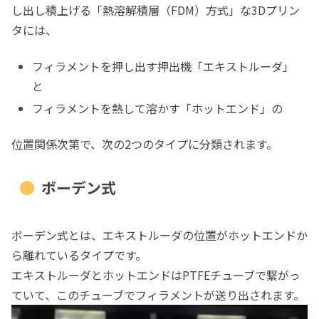
し出し積上げる「熱溶解積層（FDM）方式」な3Dプリン
ダイレクト化の具体的手順
タには、
32ビット化で既に行っていたモーター
周りの設定
フィラメントを押し出す押出機「エキストルーダ」
モータードライバ変更
と
SpreadCycleモード
フィラメントを熱して溶かす「ホットエンド」の
Titanエキストルーダ
位置関係次第で、次の2つのタイプに分類されます。
モーターのEのステップ変更
ホットエンドE3DV6の設定
ボーデン式
PIDを設定
ついでにオートレベリングセンサー
ボーデン式とは、エキストルーダの位置がホットエンドか
「3DTouch」も導入
ら離れているタイプです。
TPUフィラメントでも印刷してみました。
エキストルーダとホットエンドはPTFEチューブで繋がっ
ていて、このチューブでフィラメントが送り出されます。