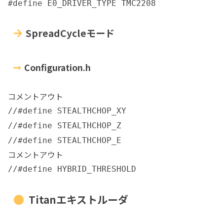
#define E0_DRIVER_TYPE TMC2208
SpreadCycleモード
Configuration.h
コメントアウト
//#define STEALTHCHOP_XY
//#define STEALTHCHOP_Z
//#define STEALTHCHOP_E
コメントアウト
//#define HYBRID_THRESHOLD
Titanエキストルーダ