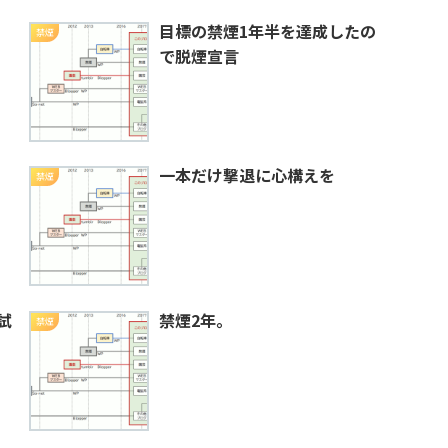
目標の禁煙1年半を達成したの
禁煙
で脱煙宣言
一本だけ撃退に心構えを
禁煙
試
禁煙2年。
禁煙