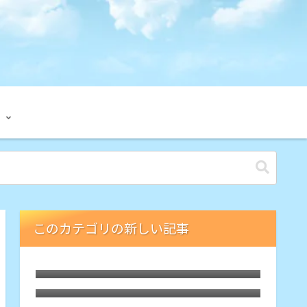
このカテゴリの新しい記事
禁煙13年。開始のきっかけは「学習
でシナプスが活性」、成功のカギは
5日前に禁煙12年。もはや過去喫煙し
「メタ認知」かも
てたことさえ忘れてます
ついに禁煙して10年を迎えました。