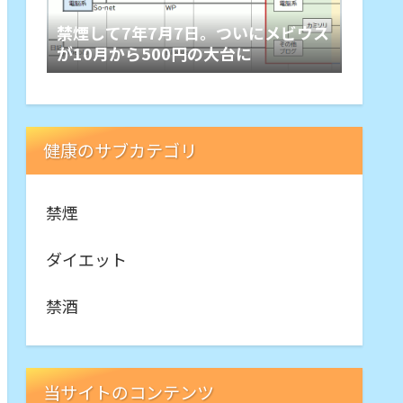
禁煙して7年7月7日。ついにメビウス
が10月から500円の大台に
健康のサブカテゴリ
禁煙
ダイエット
禁酒
当サイトのコンテンツ