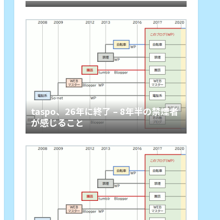
taspo、26年に終了 – 8年半の禁煙者
が感じること