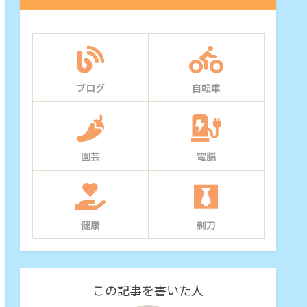
ブログ
自転車
園芸
電脳
健康
剃刀
この記事を書いた人