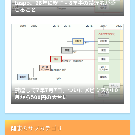
taspo、26年に終了 – 8年半の禁煙者が感
じること
禁煙して7年7月7日。ついにメビウスが10
月から500円の大台に
健康のサブカテゴリ