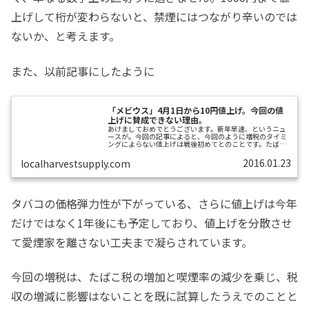
上げして桁が変わらないと、禁煙にはつながり辛いのでは
ないか、と考えます。
また、以前記事にしたように
「メビウス」4月1日から10円値上げ。今回の値
上げに賛成できない理由。
あけましておめでとうございます。新年早速、というニュ
ースが。今回の記事によると、今回のように増税のタイミ
ングによらない値上げは戦後初めてとのことです。たばこ
税の軽減措置が廃止される「わかば」「エコー」などはさ
らに大きな幅で値上げになるようです。昨年末には消費
2016.01.23
localharvestsupply.com
税・軽減税率の財源確保のためにたばこ税が増税される見
通しだ、というニュースがありました。そのように消費税
10%導入という割と近い将来に値上げしなければならない
のがわかっているのに、なぜ今？というのが今回の率直な
感想です。440円というと、500円という大...
タバコの価格弾力性が下がっている、さらに値上げは今年
だけではなく1年後にも予定しており、値上げを分散させ
て愛煙家を離さない工夫まで凝らされています。
今回の増税は、たばこ税の増加と喫煙率の減少を乗じ、税
収の増減に影響はないことを既に試算したうえでのことと