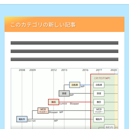
このカテゴリの新しい記事
禁煙13年。開始のきっかけは「学習でシナ
プスが活性」、成功のカギは「メタ認知」
5日前に禁煙12年。もはや過去喫煙してた
かも
ことさえ忘れてます
ついに禁煙して10年を迎えました。