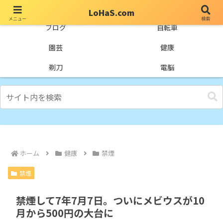
LoHaS.com
メニュー
検索
自分なりの試行錯誤を楽しもうとするライフハックブログ
ブログ
自転車
園芸
健康
剃刀
電脳
ホーム
健康
禁煙
禁煙
禁煙して7年7月7日。ついにメビウスが10
月から500円の大台に