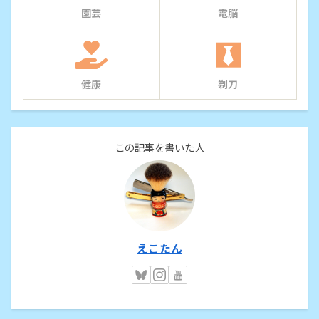
園芸
電脳
健康
剃刀
この記事を書いた人
えこたん