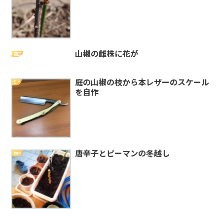
山椒の雌株に花が
園芸
庭の山椒の枝から本レザーのスケール
DIY
を自作
唐辛子とピーマンの冬越し
園芸