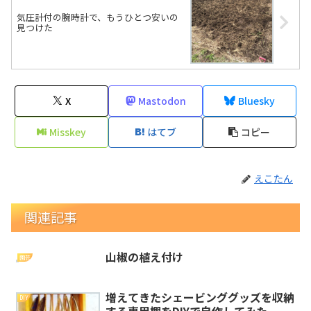
気圧計付の腕時計で、もうひとつ安いの
見つけた
X
Mastodon
Bluesky
Misskey
はてブ
コピー
えこたん
関連記事
山椒の植え付け
園芸
増えてきたシェービンググッズを収納
DIY