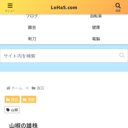
LoHaS.com
メニュー
検索
自分なりの試行錯誤を楽しもうとするライフハックブログ
ブログ
自転車
園芸
健康
剃刀
電脳
ホーム
園芸
園芸
果樹
山椒
山椒の雄株