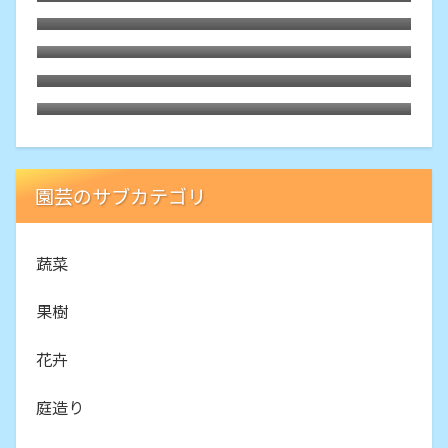
「SUNNTO Core」
プルーンの皮で果実酒を
庭のプルーンでジャムを作ってみた5年ぶ
り二回目
防虫用唐辛子スプレーを作る
園芸のサブカテゴリ
蔬菜
果樹
花卉
庭造り