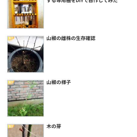
する専用棚をDIYで自作してみた
山椒の雌株の生存確認
園芸
山椒の様子
園芸
木の芽
園芸