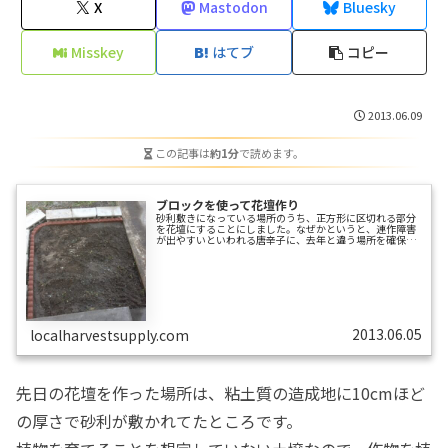
X
Mastodon
Bluesky
Misskey
はてブ
コピー
2013.06.09
この記事は
約1分
で読めます。
ブロックを使って花壇作り
砂利敷きになっている場所のうち、正方形に区切れる部分
を花壇にすることにしました。なぜかというと、連作障害
が出やすいといわれる唐辛子に、去年と違う場所を確保し
たいからです。花壇作りといっても高低差をつくるわけで
はないので、ブロックには土留めをさせず区切る役割の
み。だからブロック設置は捨てコンをうったりせず、地面
に溝を掘って濡らし、ブロックを置いて踏んだだけです。
購入したブロックはこちら（メーカーさんのサイト）。こ
のブロックを選んだのは単に安かったからです。こんな感
じになりました。2辺はコンクリが打ってあるので...
2013.06.05
localharvestsupply.com
先日の花壇を作った場所は、粘土質の造成地に10cmほど
の厚さで砂利が敷かれてたところです。