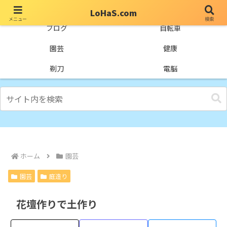
LoHaS.com
メニュー
検索
自分なりの試行錯誤を楽しもうとするライフハックブログ
ブログ
自転車
園芸
健康
剃刀
電脳
ホーム
園芸
園芸
庭造り
花壇作りで土作り