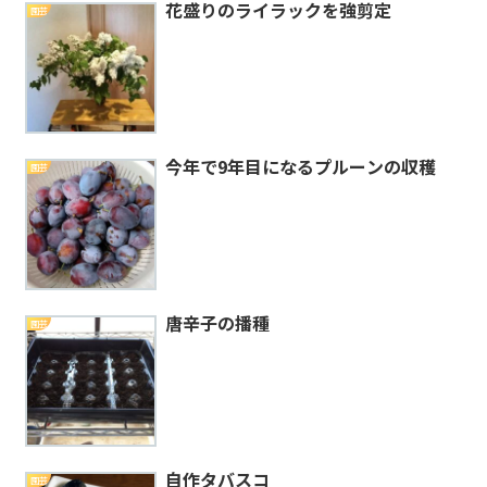
花盛りのライラックを強剪定
園芸
今年で9年目になるプルーンの収穫
園芸
唐辛子の播種
園芸
自作タバスコ
園芸