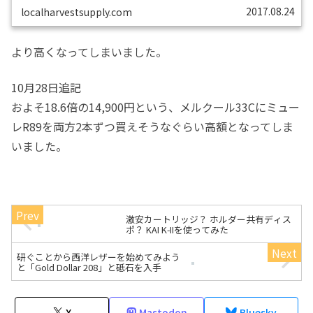
ソリに戻ろうとする気を失くさせてしまいます。しかし、
2017.08.24
localharvestsupply.com
その剃り味の向上は果たして「替刃単価で比較すると」差
額に見合うものなんでしょうか？最初買うホルダーセット
の差額はほとんどありませんので、次に替刃を買うまでは
なかなかこの割高さに気付きづらい、いやむし...
より高くなってしまいました。
10月28日追記
およそ18.6倍の14,900円という、メルクール33Cにミュー
レR89を両方2本ずつ買えそうなぐらい高額となってしま
いました。
激安カートリッジ？ ホルダー共有ディス
ポ？ KAI K-IIを使ってみた
研ぐことから西洋レザーを始めてみよう
と「Gold Dollar 208」と砥石を入手
X
Mastodon
Bluesky