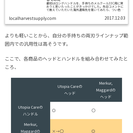
最初はロングハンドルを、手持ちのメルクール33C用に買
おうと思いたったことがきっかけでした。先日コメントに
て教えていただいた海外通販先を覗いてみたら、つい色々
目移りが…もちろん目的のロングハンドルも買いました…
但しヘッド付きで。Maggard Razors V2 OC買ったヘッドは
2017.12.03
localharvestsupply.com
Open CombのMaggard v2です。ハンドルとヘッド合わせ
て.95。Open Combは一般的にアグレッシブらしいので、
つい魔が差して、ちょっと調子に乗って試してみたいと思
ってしまったんです。買ってから早速写真まで...
よりも軽いことから、自分の手持ちの両刃ラインナップ範
囲内での汎用性は高そうです。
ここで、各商品のヘッドとハンドルを組み合わせてみたと
ころ、
Merkur,
Utopia Careの
Maggardの
ヘッド
ヘッド
Utopia Careの
◎
〇
ハンドル
Merkur,
Maggardの
×→〇
◎