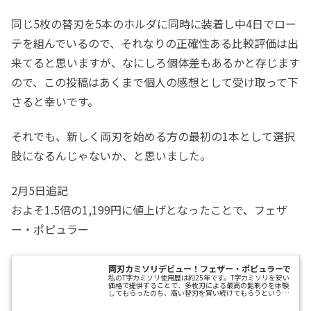
同じ5枚の替刃を5本のホルダに同時に装着し中4日でロー
テを組んでいるので、それなりの正確性ある比較評価は出
来てると思いますが、なにしろ個体差もあるかと存じます
ので、この投稿はあくまで個人の感想として受け取って下
さると幸いです。
それでも、新しく両刃を始める方の最初の1本として選択
肢になるんじゃないか、と思いました。
2月5日追記
およそ1.5倍の1,199円に値上げとなったことで、フェザ
ー・ポピュラー
両刃カミソリデビュー！フェザー・ポピュラーで
私のT字カミソリ使用歴は約25年です。T字カミソリを安い
価格で提供することで、多枚刃による最高の髭剃りを体験
してもらったのち、高い替刃を買い続けてもらうという
「替刃商法」。確かに、多枚刃のカミソリで剃った剃り味
はまるで底引き網で、その良さは一度体験したら前のカミ