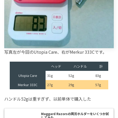
写真左が今回のUtopia Care、右がMerkur 333Cです。
ヘッド
ハンドル
計
Utopia Care
31g
52g
83g
Merkur 333C
27g
29g
57g
ハンドル52gは重すぎず、以前単体で購入した
Maggard Razorsの両刃ホルダーをいくつか試
してみた