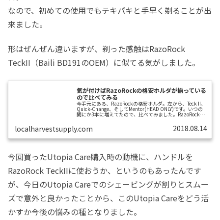
なので、初めての使用でもテキパキと手早く剃ることが出
来ました。
形はぜんぜん違いますが、剃った感触はRazoRock
TeckII（Baili BD191のOEM）に似てる気がしました。
気が付けばRazoRockの格安ホルダが揃っている
ので比べてみる
今手元にある、RazoRockの格安ホルダ。左から、Teck II、
Quick-Change、そしてMentor(HEAD ONLY)です。いつの
間にか3本に増えてたので、比べてみました。RazoRock
Teck II昨年のBlack Fridayの際にItalian Barberで.99という
破格値で買ったRazoRock TeckIIは、マイルドで安全性が高
2018.08.14
localharvestsupply.com
く、スムーズにそれるという非常にコスパの高いホルダで
す。Gillette Techのジェネリックと思われます。これまで
FEATHERハイステン...
今回買ったUtopia Care購入時の動機に、ハンドルを
RazoRock TeckIIに使おうか、というのもあったんです
が、今日のUtopia Careでのシェービングが割りとスムー
ズで意外と良かったことから、このUtopia Careをどう活
かすか今後の悩みの種となりました。