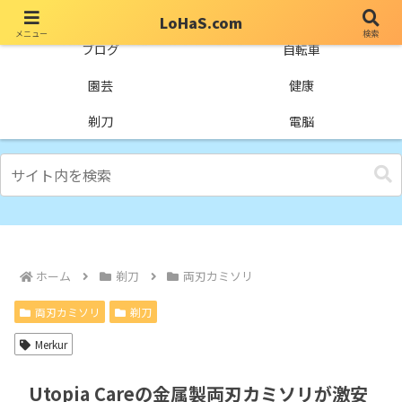
LoHaS.com
メニュー
検索
自分なりの試行錯誤を楽しもうとするライフハックブログ
ブログ
自転車
園芸
健康
剃刀
電脳
ホーム
剃刀
両刃カミソリ
両刃カミソリ
剃刀
Merkur
Utopia Careの金属製両刃カミソリが激安