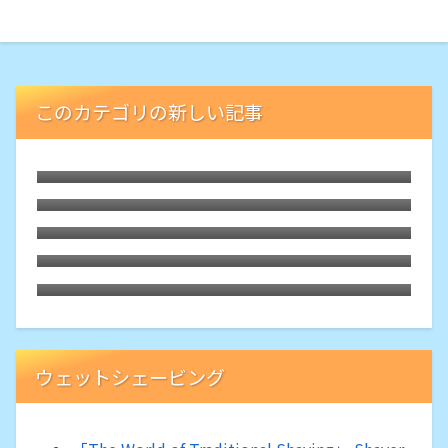
このカテゴリの新しい記事
FUSIONの2枚刃バージョン「Gillette
SKINGUARD」の究極のやさしさ
久しぶり入手の両刃カミソリ「YAQI Ghost
70SP」は我的決定版な高効率性
Gillette公式によるセンサーエクセル互換
カミソリの製品化は自らの「ジレット商
格安Shavetteをウェッジ刃用研ぎ器として
法」からの脱却
入手
意外な逸品「Whityle 22T-H Glide PRO
5.0」は替刃2枚で二枚刃のカミソリホルダ
ー
ウェットシェービング