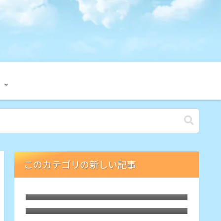
このカテゴリの新しい記事
LibreELECな古いHTPCでブルーレイ
が再生可能に。外付ドライブの円盤再
枯れた自作PCにLubuntu 26.04をイ
生用「艦橋」という余生
ンストール
HDMIオーディオ分離器でレガシー規
格ホームシアターが本領を発揮、その
Debian 13 trixieをLXQtでASUS-