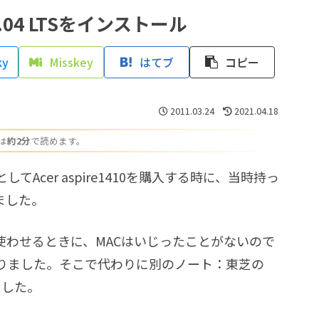
10.04 LTSをインストール
ky
Misskey
はてブ
コピー
2011.03.24
2021.04.18
は
約2分
で読めます。
cer aspire1410を購入する時に、当時持っ
しました。
に使わせるときに、MACはいじったことがないので
りました。そこで代わりに別のノート：東芝の
しました。