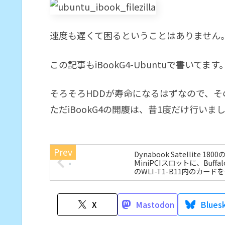
速度も遅くて困るということはありません。
この記事もiBookG4-Ubuntuで書いてます
そろそろHDDが寿命になるはずなので、そ
ただiBookG4の開腹は、昔1度だけ行い
Dynabook Satellite 1800
MiniPCIスロットに、Buffal
のWLI-T1-B11内のカード
用
X
Mastodon
Blues