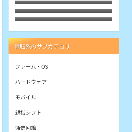
旋律に戦慄
X540YAにインストールしてみた。懐
Motorola Edge40にTPUスクリーン
かしくて軽快
プロテクター
電脳系のサブカテゴリ
ファーム・OS
ハードウェア
モバイル
親指シフト
通信回線