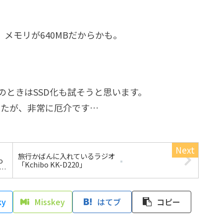
メモリが640MBだからかも。
。
のときはSSD化も試そうと思います。
ましたが、非常に厄介です…
の
旅行かばんに入れているラジオ
o
「Kchibo KK-D220」
を流
ky
Misskey
はてブ
コピー