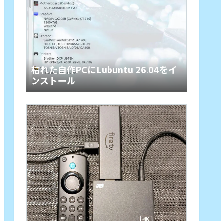
枯れた自作PCにLubuntu 26.04をイ
ンストール