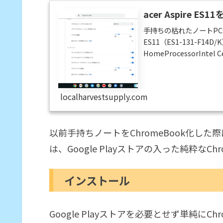
acer Aspire E
手持ちの枯れたノートPCが
ES11（ES1-131-F14
HomeProcessorIntel 
HDDWi-Fi802.11 b/g/nC
となってはロースペックなこの
localharvestsupply.com
以前手持ちノートをChromeBook化し
は、Google Playストアの入った純粋なC
インストール
Google Playストアを必要とせず単純にC