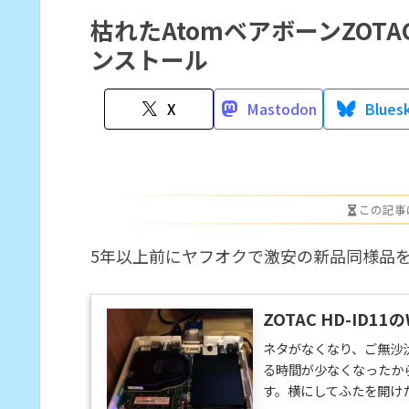
枯れたAtomベアボーンZOTAC H
ンストール
X
Mastodon
Blues
この記事
5年以上前にヤフオクで激安の新品同様品を入手した
ZOTAC HD-ID
ネタがなくなり、ご無沙
る時間が少なくなったからで
す。横にしてふたを開けた