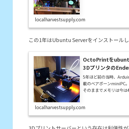
すが、なんとGPUも512
年半ほど前にヤフオクで
れているのを見かけたこ
localharvestsupply.com
Raspberry...
この1年はUbuntu Serverをインスト
OctoPrintをubu
3DプリンタのEnd
5年ほど前の当時、Arduin
載のベアボーンminiP
そのままでメモリは今は4
していました。今回はこのm
ます。Ubuntu Server
localharvestsupply.com
に詳しい記事が多いので、
3Dプリントサーバーという存在は利便性