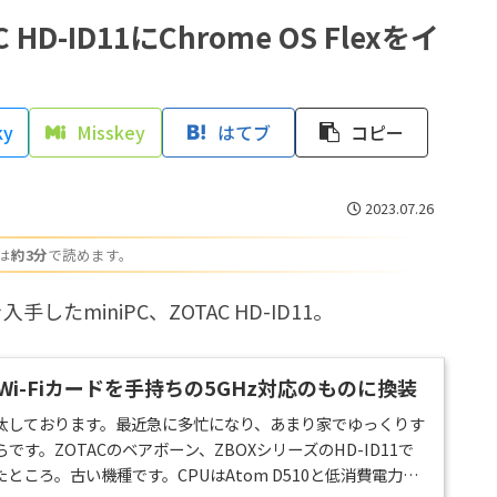
D-ID11にChrome OS Flexをイ
ky
Misskey
はてブ
コピー
2023.07.26
は
約3分
で読めます。
miniPC、ZOTAC HD-ID11。
11のWi-Fiカードを手持ちの5GHz対応のものに換装
汰しております。最近急に多忙になり、あまり家でゆっくりす
す。ZOTACのベアボーン、ZBOXシリーズのHD-ID11で
ところ。古い機種です。CPUはAtom D510と低消費電力で