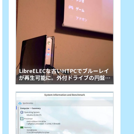
LibreELECな古いHTPCでブルーレイ
が再生可能に。外付ドライブの円盤再
生用「艦橋」という余生