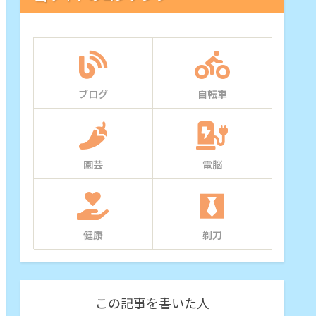
ブログ
自転車
園芸
電脳
健康
剃刀
この記事を書いた人