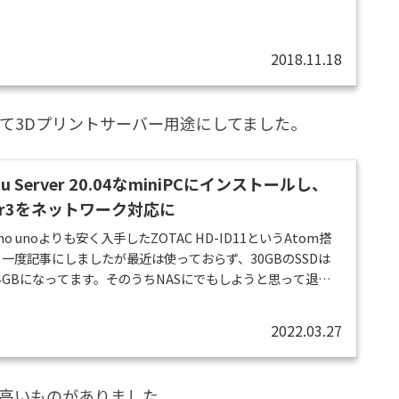
MBのNVIDIA IONが搭載されています。購入のきっかけは、1
、おそらくデッドストックかと思われる新品同様品が出品さ
とです。同じ商品が同時に大量出品で、しかも最低価格が
2018.11.18
ールして3Dプリントサーバー用途にしてました。
ntu Server 20.04なminiPCにインストールし、
er3をネットワーク対応に
o unoよりも安く入手したZOTAC HD-ID11というAtom搭
C。一度記事にしましたが最近は使っておらず、30GBのSSDは
GBになってます。そのうちNASにでもしようと思って退蔵
iniPCをOctoPrintを導入して3Dプリントサーバーにし
 20.04.4をインストールUbuntu Serverのインストール方法は他
2022.03.27
そちらをご参照ください...
が高いものがありました。