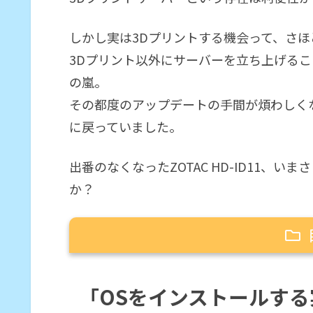
しかし実は3Dプリントする機会って、さ
3Dプリント以外にサーバーを立ち上げる
の嵐。
その都度のアップデートの手間が煩わしくな
に戻っていました。
出番のなくなったZOTAC HD-ID11、
か？
「OSをインストールする実験」と
「OSをインストールす
ChromeOS Flex