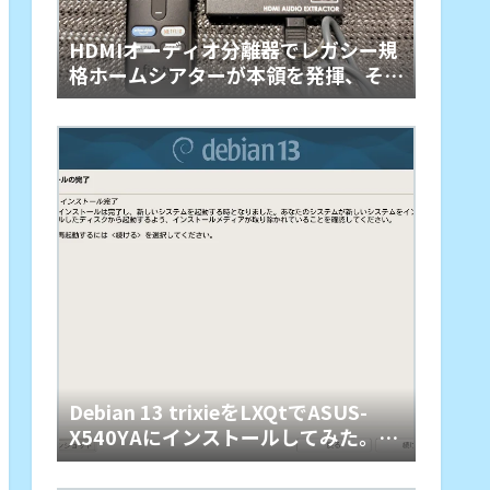
HDMIオーディオ分離器でレガシー規
格ホームシアターが本領を発揮、その
旋律に戦慄
Debian 13 trixieをLXQtでASUS-
X540YAにインストールしてみた。懐
かしくて軽快