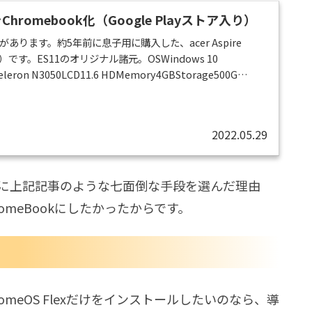
S11をChromebook化（Google Playストア入り）
あります。約5年前に息子用に購入した、acer Aspire
D/K）です。ES11のオリジナル諸元。OSWindows 10
Celeron N3050LCD11.6 HDMemory4GBStorage500G
ameraAcer Crystal Eye webcamBattery3-cell Li-ionいま
ES11を途中120G SSD...
2022.05.29
た際に上記記事のような七面倒な手段を選んだ理由
hromeBookにしたかったからです。
hromeOS Flexだけをインストールしたいのなら、導