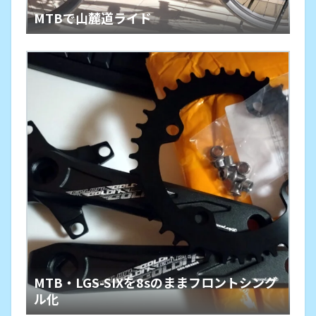
MTBで山麓道ライド
MTB・LGS-SIXを8sのままフロントシング
ル化