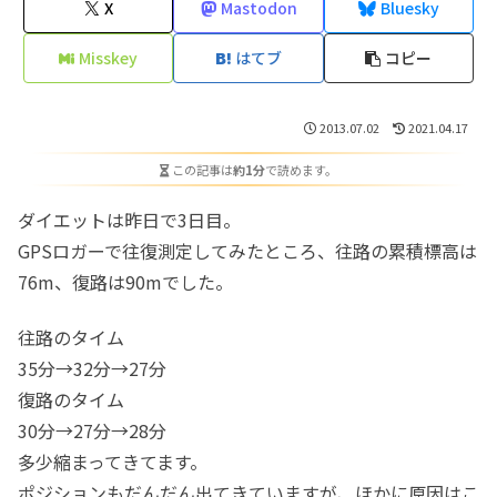
X
Mastodon
Bluesky
Misskey
はてブ
コピー
2013.07.02
2021.04.17
この記事は
約1分
で読めます。
ダイエットは昨日で3日目。
GPSロガーで往復測定してみたところ、往路の累積標高は
76m、復路は90mでした。
往路のタイム
35分→32分→27分
復路のタイム
30分→27分→28分
多少縮まってきてます。
ポジションもだんだん出てきていますが、ほかに原因はこ