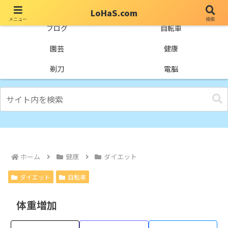
LoHaS.com
メニュー
検索
自分なりの試行錯誤を楽しもうとするライフハックブログ
ブログ
自転車
園芸
健康
剃刀
電脳
ホーム
健康
ダイエット
ダイエット
自転車
体重増加