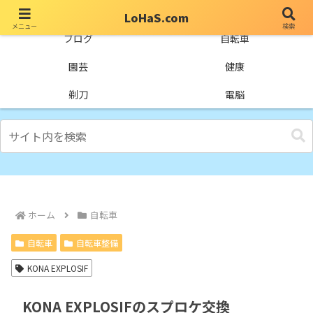
LoHaS.com
メニュー
検索
自分なりの試行錯誤を楽しもうとするライフハックブログ
ブログ
自転車
園芸
健康
剃刀
電脳
ホーム
自転車
自転車
自転車整備
KONA EXPLOSIF
KONA EXPLOSIFのスプロケ交換