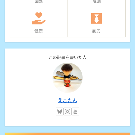
園芸
電脳
健康
剃刀
この記事を書いた人
えこたん