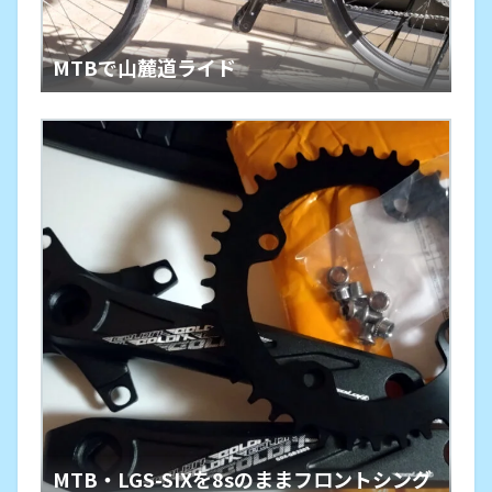
MTBで山麓道ライド
MTB・LGS-SIXを8sのままフロントシング