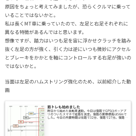
原因をちょっと考えてみましたが、恐らくクルマに乗って
いることではないかと。
私は長くMT車に乗っていたので、左足と右足それぞれに
異なる特徴があるんではと思います。
想像ですが、踏力はいつも足を宙に浮かせクラッチを踏み
抜く左足の方が強く、引く力は逆にいつも微妙にアクセル
とブレーキをかかとを軸にコントロールする右足が強いの
ではないかと。
当面は左足のハムストリング強化のため、以前紹介した動
画
筋トレも始めました
昨日から始めた自転車通勤。今日は復路でGPSロガーアプ
リのついたスマホで経路を測定。復路の累積標高は56mで
した。今日の所要時間は往路で32分、復路で27分。復路の
平均時速は17.8km/hでした。もうちょっと速く、しかも
楽に走れるようになりたいですね。クルマ通勤と比べて時
間がかかるようだと、続かなくなる気がしますんで。そこ
で、少しでも早く、速く走れるようになるために、とりあ
えず筋トレしてみることに。モチベの高いうちに習慣化で