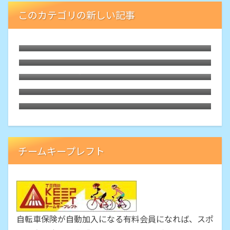
このカテゴリの新しい記事
ひたちなかでレンタサイクル
クマも出る山麓道を周回するライドで
Bluetoothヘッドホン
MTBで山麓道ライド
MTB・LGS-SIXを8sのままフロントシング
ル化
GPSサイコン「BRYTON RIDER 10E」を
実走に使ってみました
チームキープレフト
自転車保険が自動加入になる有料会員になれば、スポ