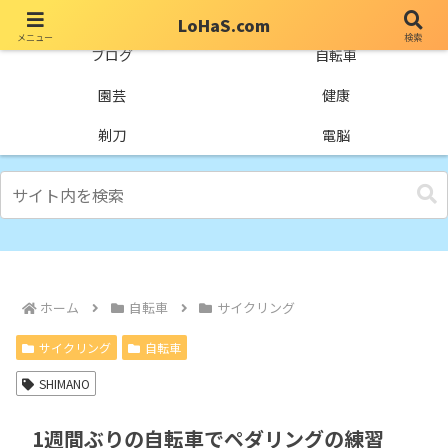
LoHaS.com
メニュー
検索
自分なりの試行錯誤を楽しもうとするライフハックブログ
ブログ
自転車
園芸
健康
剃刀
電脳
ホーム
自転車
サイクリング
サイクリング
自転車
SHIMANO
1週間ぶりの自転車でペダリングの練習