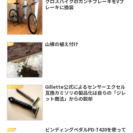
クロスバイクのカンチブレーキをVブ
自転車
レーキに換装
山椒の植え付け
園芸
Gillette公式によるセンサーエクセル
カートリッジ
互換カミソリの製品化は自らの「ジレ
ット商法」からの脱却
ビンディングペダルPD-T420を使って
自転車