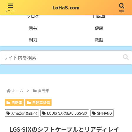
LoHaS.com
メニュー
検索
自分なりの試行錯誤を楽しもうとするライフハックブログ
ブログ
自転車
園芸
健康
剃刀
電脳
ホーム
自転車
自転車
自転車整備
Amazon商品PR
LOUIS GARNEAU LGS-SIX
SHIMANO
LGS-SIXのシフトケーブルとリアディレイ