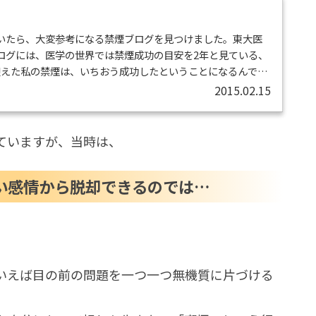
いたら、大変参考になる禁煙ブログを見つけました。東大医
ログには、医学の世界では禁煙成功の目安を2年と見ている、
迎えた私の禁煙は、いちおう成功したということになるんでし
うのは、最近自分がうつ気味であり、その原因は禁煙のせい
2015.02.15
い始めているからです。今回禁煙うつで検索したのもそのた
の禁煙を自分のブログで振り返ってみると、禁煙と並行して
とは頻繁に触れていました。し...
ていますが、当時は、
い感情から脱却できるのでは…
いえば目の前の問題を一つ一つ無機質に片づける