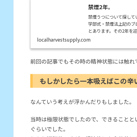
禁煙2年。
禁煙うつについて探して
学部式・禁煙法上記のブ
とあります。その2年を
ょうか・・・と疑問に思
localharvestsupply.com
だったのではないかと思
めです。自分のここまで
ストレスが高まっているこ
前回の記事でもその時の精神状態には触れ
もしかしたら一本吸えばこの辛
なんていう考えが浮かんだりもしました。
当時は極限状態でしたので、できることと
ぐらいでした。