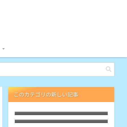
このカテゴリの新しい記事
禁煙13年。開始のきっかけは「学習
でシナプスが活性」、成功のカギは
5日前に禁煙12年。もはや過去喫煙し
「メタ認知」かも
てたことさえ忘れてます
ついに禁煙して10年を迎えました。