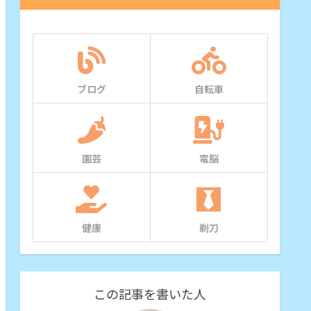
ブログ
自転車
園芸
電脳
健康
剃刀
この記事を書いた人