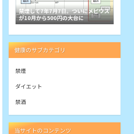
禁煙して7年7月7日。ついにメビウス
が10月から500円の大台に
健康のサブカテゴリ
禁煙
ダイエット
禁酒
当サイトのコンテンツ