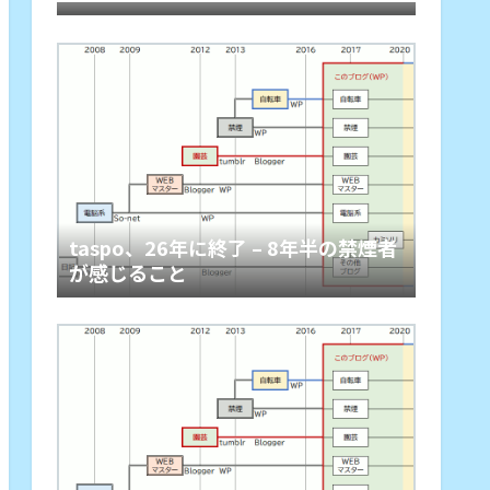
taspo、26年に終了 – 8年半の禁煙者
が感じること