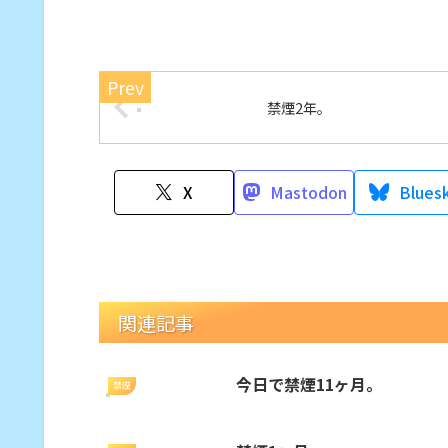
禁煙2年。
X
Mastodon
Blues
関連記事
今日で禁煙11ヶ月。
禁煙