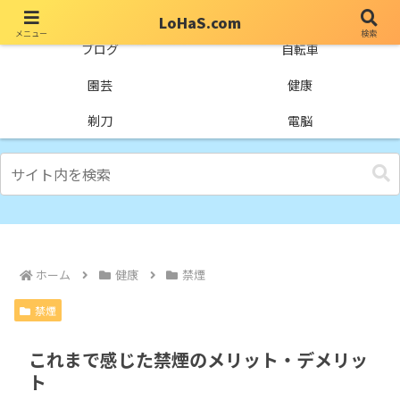
LoHaS.com
メニュー
検索
自分なりの試行錯誤を楽しもうとするライフハックブログ
ブログ
自転車
園芸
健康
剃刀
電脳
ホーム
健康
禁煙
禁煙
これまで感じた禁煙のメリット・デメリッ
ト