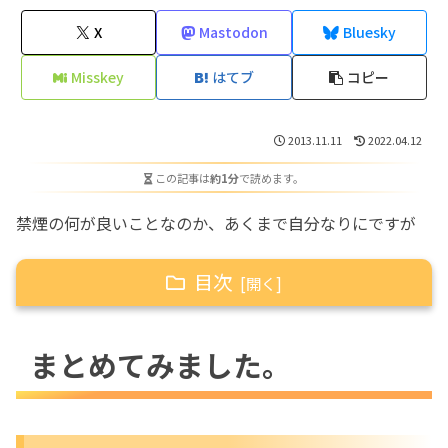
X
Mastodon
Bluesky
Misskey
はてブ
コピー
2013.11.11
2022.04.12
この記事は
約1分
で読めます。
禁煙の何が良いことなのか、あくまで自分なりにですが
目次
まとめてみました。
まとめてみました。
メリット
デメリット