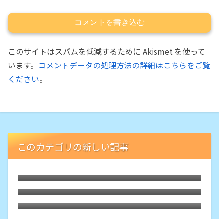
コメントを書き込む
このサイトはスパムを低減するために Akismet を使って
います。
コメントデータの処理方法の詳細はこちらをご覧
ください
。
このカテゴリの新しい記事
禁煙13年。開始のきっかけは「学習でシナ
プスが活性」、成功のカギは「メタ認知」
5日前に禁煙12年。もはや過去喫煙してた
かも
ことさえ忘れてます
ついに禁煙して10年を迎えました。