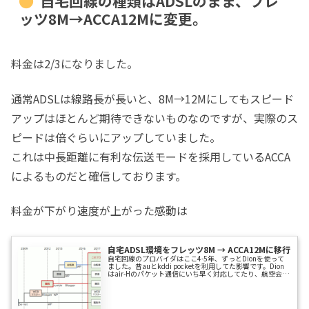
自宅回線の種類はADSLのまま、フレ
ッツ8M→ACCA12Mに変更。
料金は2/3になりました。
通常ADSLは線路長が長いと、8M→12Mにしてもスピード
アップはほとんど期待できないものなのですが、実際のス
ピードは倍ぐらいにアップしていました。
これは中長距離に有利な伝送モードを採用しているACCA
によるものだと確信しております。
料金が下がり速度が上がった感動は
自宅ADSL環境をフレッツ8M → ACCA12Mに移行
自宅回線のプロバイダはここ4-5年、ずっとDionを使って
ました。昔auとkddi pocketを利用してた影響です。Dion
はair-Hのパケット通信にいち早く対応してたり、航空会社
のマイレージに交換できたり、外国に行ったとき現地のア
クセスポイントを使えたりなど、当時はメリットがありま
した。その私のauは今会社携帯に置き換わり、kddi
pocketはメーカー自体がwillcomに変わり、Air Edge接続が