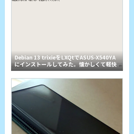
Debian 13 trixieをLXQtでASUS-X540YA
にインストールしてみた。懐かしくて軽快