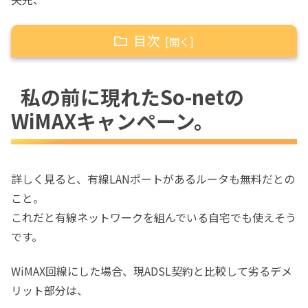
目次
16年前、ダイヤルアップで最初に契約
したのはSo-netでした。
私の前に現れたSo-netの
このとき自宅回線をダイヤルアップか
WiMAXキャンペーン。
らADSLに変更しました。
自宅回線の種類はADSLのまま、フレッ
ツ8M→ACCA12Mに変更。
詳しく見ると、有線LANポートがあるルータも無料だとの
回線を検討する場合
こと。
これだと有線ネットワークを組んでいる自宅でも使えそう
私の前に現れたSo-netのWiMAXキャンペーン。
です。
WiMAXにすることに決めました。
ルータが届きました。
WiMAX回線にした場合、現ADSL契約と比較して劣るデメ
リット部分は、