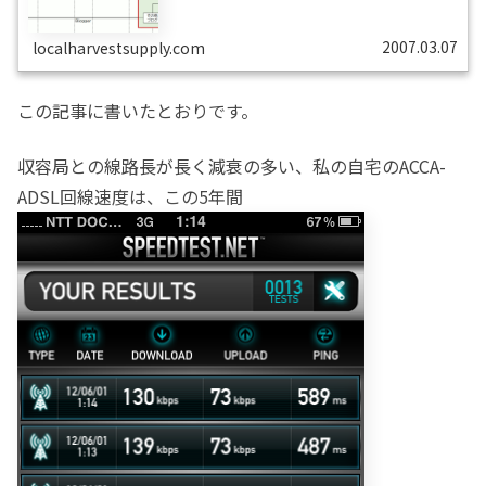
自体が既にどこのプロバイダでも一般的になった現在、私
にとってDionのメリットは次第に無くなって...
2007.03.07
localharvestsupply.com
この記事に書いたとおりです。
収容局との線路長が長く減衰の多い、私の自宅のACCA-
ADSL回線速度は、この5年間