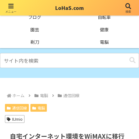
LoHaS.com
メニュー
検索
自分なりの試行錯誤を楽しもうとするライフハックブログ
ブログ
自転車
園芸
健康
剃刀
電脳
ホーム
電脳
通信回線
通信回線
電脳
IIJmio
自宅インターネット環境をWiMAXに移行