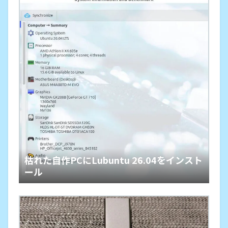
枯れた自作PCにLubuntu 26.04をインスト
ール