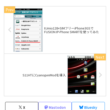
IIJmio128+SIMフリーiPhone3GSで
FUSION IP-Phone SMARTを使ってみた
S11HTにCyanogenModを導入
X
Mastodon
Bluesky