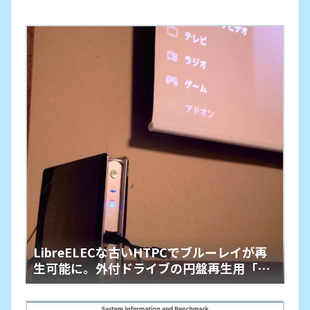
LibreELECな古いHTPCでブルーレイが再
生可能に。外付ドライブの円盤再生用「艦
橋」という余生