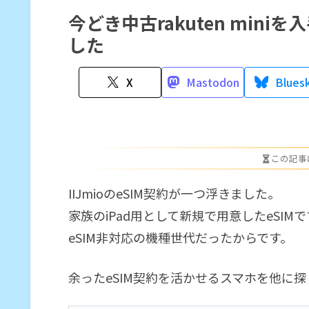
今どき中古rakuten miniを
した
X
Mastodon
Blues
この記事
IIJmioのeSIM契約が一つ浮きました。
家族のiPad用として新規で用意したeSIM
eSIM非対応の機種世代だったからです。
余ったeSIM契約を活かせるスマホを他に