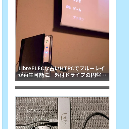
LibreELECな古いHTPCでブルーレイ
が再生可能に。外付ドライブの円盤再
枯れた自作PCにLubuntu 26.04をイ
生用「艦橋」という余生
ンストール