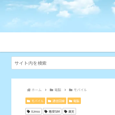
ホーム
電脳
モバイル
モバイル
通信回線
電脳
IIJmio
格安SIM
楽天