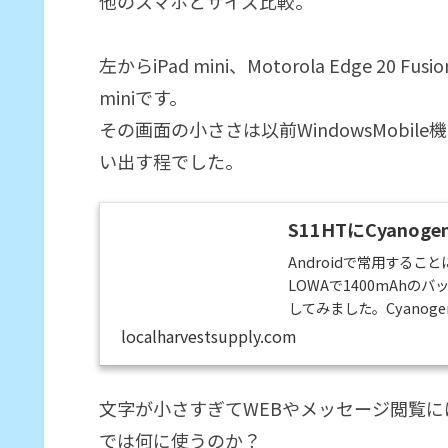
他のスマホとサイズ比較。
左からiPad mini、Motorola Edge 20 F
miniです。
その画面の小ささは以前WindowsMobile
い出す程でした。
S11HTにCyanog
Androidで常用するこ
LOWAで1400mAhの
してみました。Cyano
が、Androidタブレ
localharvestsupply.com
て、カスタムROM導入
回は、NANDにScoot Cya
文字が小さすぎてWEBやメッセージ閲覧に
では何に使うのか？