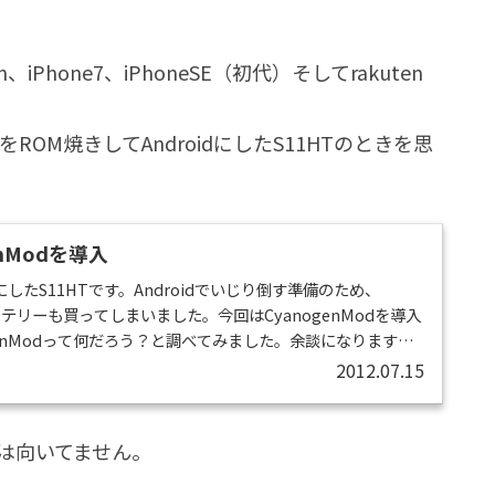
usion、iPhone7、iPhoneSE（初代）そしてrakuten
機をROM焼きしてAndroidにしたS11HTのときを思
enModを導入
とにしたS11HTです。Androidでいじり倒す準備のため、
バッテリーも買ってしまいました。今回はCyanogenModを導入
genModって何だろう？と調べてみました。余談になります
ットの世界はすごい面白いことになってるんですね…rootをとっ
2012.07.15
なんていうことが、こんなに流行ってるとは…素晴らしい。今
nogenMod 6.1.2 RLS6を導入しました...
は向いてません。