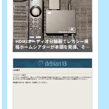
HDMIオーディオ分離器でレガシー規
格ホームシアターが本領を発揮、その
旋律に戦慄