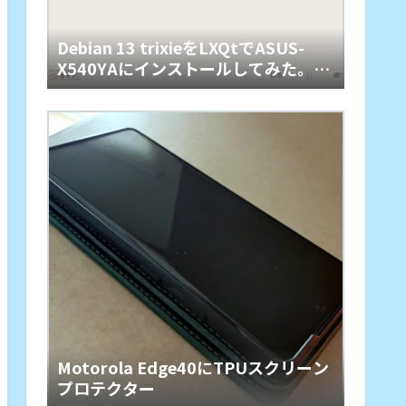
Debian 13 trixieをLXQtでASUS-
X540YAにインストールしてみた。懐
かしくて軽快
Motorola Edge40にTPUスクリーン
プロテクター