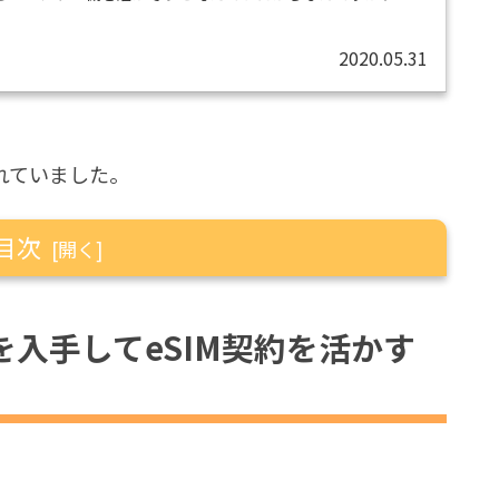
話です。楽天SIMを手持ちのSIMフリー機でごにょごにょ試
、 楽天SIMは初代iPhoneSEに入れ、 通話・SMSアプリ
2020.05.31
nFone5Qにインストールする、という変則的な2台体...
忘れていました。
目次
してeSIM契約を活かす話です。
niを入手してeSIM契約を活かす
た。
す。
Suica」「JALタッチ＆ゴー」