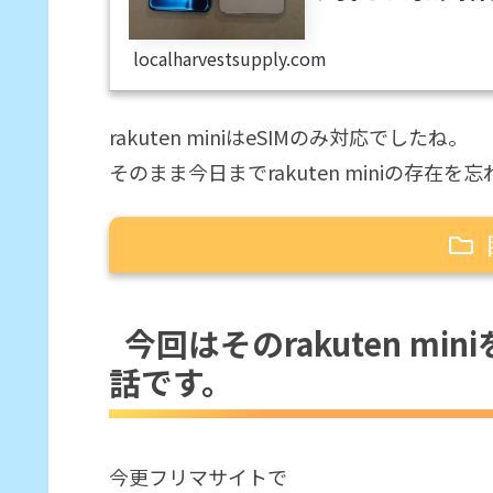
れが今回奏功した、という
行錯誤した結果、機種運用は
localharvestsupply.com
Rakuten LinkをZe
rakuten miniはeSIMのみ対応でしたね。
そのまま今日までrakuten miniの存在を
今回はそのrakuten miniを入手
今回はそのrakuten mi
中古でrakuten miniを買いまし
話です。
eSIMを登録して通信設定
おサイフケータイで使ってみま
おサイフケータイの「モバイル
今更フリマサイトで