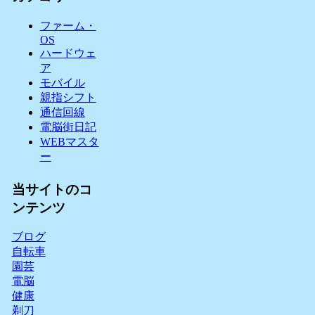
ファーム・
OS
ハードウェ
ア
モバイル
親指シフト
通信回線
電脳街日記
WEBマスタ
ー
当サイトのコ
ンテンツ
ブログ
自転車
園芸
電脳
健康
剃刀