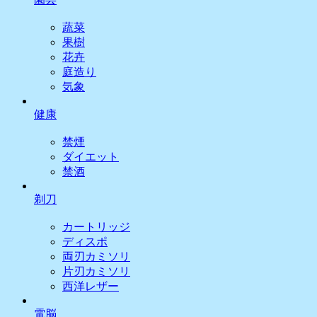
蔬菜
果樹
花卉
庭造り
気象
健康
禁煙
ダイエット
禁酒
剃刀
カートリッジ
ディスポ
両刃カミソリ
片刃カミソリ
西洋レザー
電脳