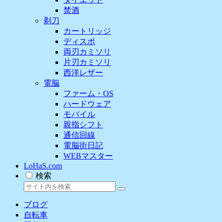
禁酒
剃刀
カートリッジ
ディスポ
両刃カミソリ
片刃カミソリ
西洋レザー
電脳
ファーム・OS
ハードウェア
モバイル
親指シフト
通信回線
電脳街日記
WEBマスター
LoHaS.com
検索
ブログ
自転車