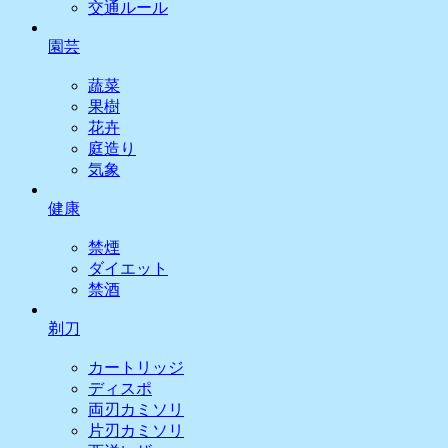
交通ルール
園芸
蔬菜
果樹
花卉
庭造り
気象
健康
禁煙
ダイエット
禁酒
剃刀
カートリッジ
ディスポ
両刃カミソリ
片刃カミソリ