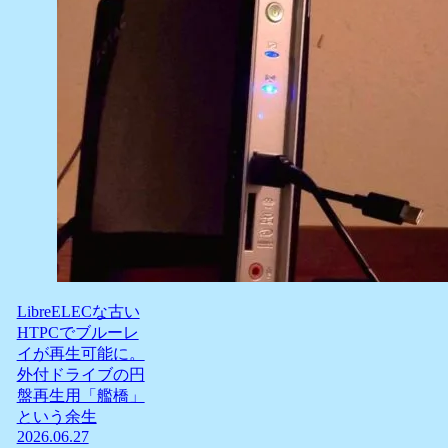
LibreELECな古い
HTPCでブルーレ
イが再生可能に。
外付ドライブの円
盤再生用「艦橋」
という余生
2026.06.27