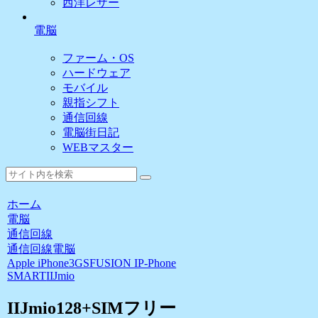
西洋レザー
電脳
ファーム・OS
ハードウェア
モバイル
親指シフト
通信回線
電脳街日記
WEBマスター
ホーム
電脳
通信回線
通信回線
電脳
Apple iPhone3GS
FUSION IP-Phone
SMART
IIJmio
IIJmio128+SIMフリー