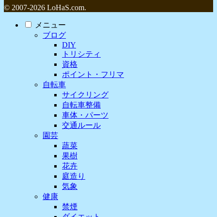
© 2007-2026 LoHaS.com.
メニュー
ブログ
DIY
トリシティ
資格
ポイント・フリマ
自転車
サイクリング
自転車整備
車体・パーツ
交通ルール
園芸
蔬菜
果樹
花卉
庭造り
気象
健康
禁煙
ダイエット