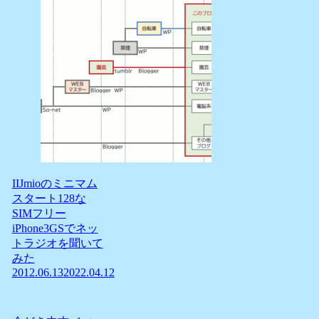
IIJmioのミニマム
スタート128な
SIMフリー
iPhone3GSでネッ
トラジオを聞いて
みた
2012.06.13
2022.04.12