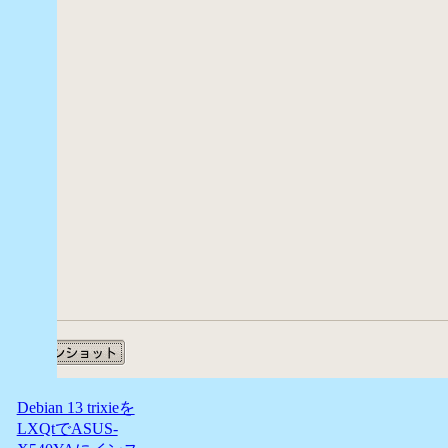
Debian 13 trixieを
LXQtでASUS-