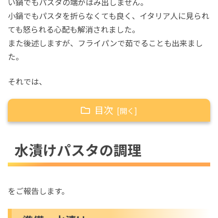
い鍋でもパスタの端がはみ出しません。
小鍋でもパスタを折らなくても良く、イタリア人に見られ
ても怒られる心配も解消されました。
また後述しますが、フライパンで茹でることも出来まし
た。
それでは、
目次
水漬けパスタの一石三鳥
1.生パスタに近い食感
水漬けパスタの調理
2.費用の節約になる
まずは、茹で時間の短縮による
「電気代節約」。
をご報告します。
続いて、特価パスタを気軽に買え