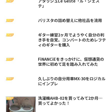
アタッシュLe Geste「ル・ジェス
ブログ
テ」
バリスタの詰め替えに他社品を流用
ブログ
ギター練習2ヶ月でようやく自分の利
ブログ
き手を自覚。コンバートのためレフテ
ィのギターを購入
FiNANCiEをきっかけに、仮想通貨の
ブログ
世界に初めて足を踏み入れてみた
久しぶりの自分用車MX-30をロジカル
ブログ
にインプレ
洗濯機AHB-02を買ってみて2か月…
ブログ
買ってよかった！