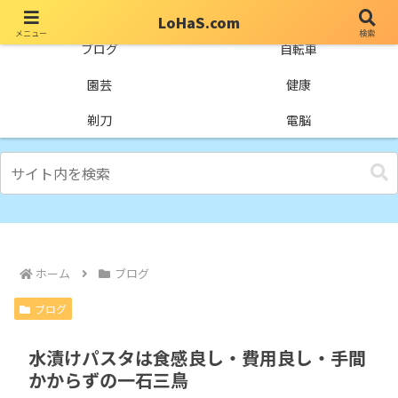
LoHaS.com
メニュー
検索
自分なりの試行錯誤を楽しもうとするライフハックブログ
ブログ
自転車
園芸
健康
剃刀
電脳
ホーム
ブログ
ブログ
水漬けパスタは食感良し・費用良し・手間
かからずの一石三鳥