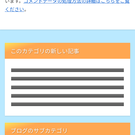
います。
コメントデータの処理方法の詳細はこちらをご覧
ください
。
このカテゴリの新しい記事
水漬けパスタは食感良し・費用良し・手間
かからずの一石三鳥
ゼロハリアタッシュを外注修理に出したら
甦って帰ってきた
3Dプリンタ「Ender3」を2度目のダイレク
ト化
改造した3Dプリンタを元のボーデン式に戻
す
個人的にメルカリは一旦止め、ヤフオクに
戻ることにする
ブログのサブカテゴリ