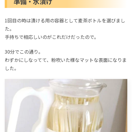
準備・水漬け
るようになり「食費も節約」。
3.小鍋での調理も簡単になる
1回目の時は漬ける用の容器として麦茶ボトルを選びまし
水漬けパスタの調理
た。
準備・水漬け
手持ちで相応しいのがこれだけだったので。
レシピ
バジルペペロンチーノ
30分でこの通り。
「フライパンパスタ」たらこクリーム
わずかにしなってて、粉吹いた様なマットな表面になりま
した。