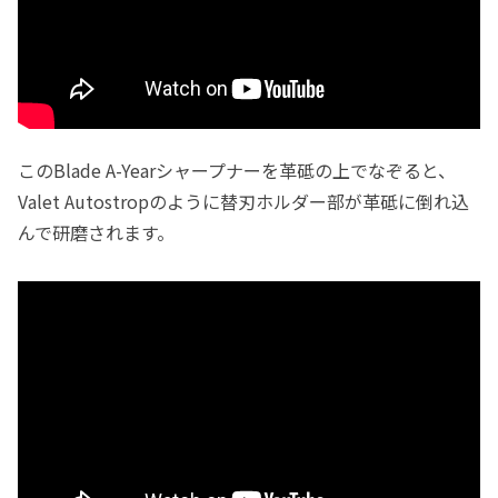
このBlade A-Yearシャープナーを革砥の上でなぞると、
Valet Autostropのように替刃ホルダー部が革砥に倒れ込
んで研磨されます。