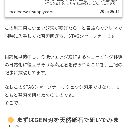
ASR Ever-Ready lather catcherを。このような銘品が格安
ホーニングは手持ちの富士電機「はや
で手に入るから、フリマは止められません。ウェッジ刃ラ
ザーキャッチャーはこのASR Ever-Readyで二本目。既に私
が持ってた1本目はL’ESSOR CSCF Rasoirです。入手して一
2025.06.14
localharvestsupply.com
と」で
番最初にしたことは、塗装が風化してた純正ハンドルをカ
シューで再塗装することでした。金属個所をマステでカバ
ー。ネジ部分がちょうど刺さるよう、木材に3mmのドリル
ストロッピングは「L.A. FLINKER
穴をあけ、ハンドルを固定。以下...
この剃刀用にウェッジ刃が研げたら…と目論んでフリマで
Blade A-Year Sharpener」で
同時に入手してた替刃研ぎ器、STAGシャープナーです。
ステンレス替刃を研ぐ
炭素鋼替刃を研ぐ
両刃カミソリの炭素鋼替刃を研
目論見は的中し、今後ウェッジ刃によるシェービング体験
いで使うなら、ホルダーはTTO
の日常化に役立ちそうな満足感を得られたことを、上記の
が良き
記事に投稿してます。
替刃を使いまわす時には消毒殺菌は忘れず
なおこのSTAGシャープナーはウェッジ刃用ではなく、も
に
ともと替刃を研ぐためのものです。
そこで、
まずはGEM刃を天然砥石で研いでみま