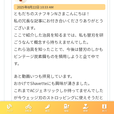
2025年8月22日 10:33 AM
ともだちのスナフキンNさまこんにちは！
私の冗長な記事にお付き合いくださりありがとう
ございます。
ここで紹介した治具を知るまでは、私も替刃を研
ごうなんて概念すら持ちえませんでした。
これら治具を知ったことで、今後は替刃のしかも
ビンテージ炭素鋼ものを頻用しようと企て中で
す。
あと動画いつも拝見しています。
おかげでShavetteにも興味が湧きました。
これまでACジェネリックしか持ってませんでした
が今ウェッジ刃のストロッピングに使えそうだと
にらんだ1品を注文中です。
届いたらまたここでインプレしたいと存じてま
ブログ
自転車
園芸
電脳
健康
剃刀