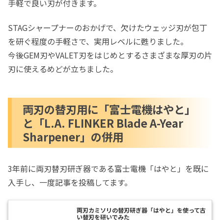
手軽で良い刃が付きます。
STAGシャープナーのおかげで、欠けたウェッジ刃が包丁
を研ぐ程度の手軽さで、実用レベルに甦りました。
今後GEM刃やVALET刃をはじめとするさまざまな厚刃の片
刃に使えるめどが立ちました。
両刃の替刃用に「富士電機はやと」
と「L.A. FLINKER Blade A-Year
Sharpener」の併用
3年前に両刃替刃研ぎ器である富士電機「はやと」を既に
入手し、一度記事を投稿してます。
両刃カミソリの替刃研ぎ器「はやと」を使って古
い替刃を研いでみた