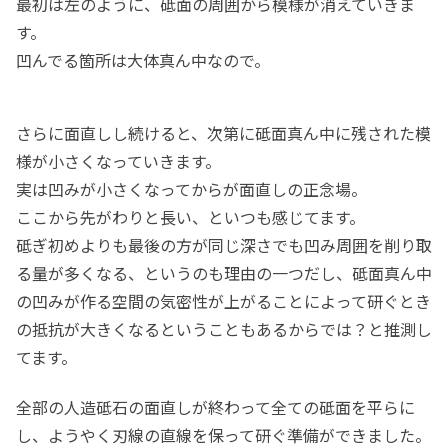
最初は左のように、砥面の周囲から模様が消えていきま
す。
凹んでる箇所は大体真ん中なので。
さらに面直しし続けると、次第に砥面真ん中に残された模
様が小さくなっていきます。
実は凹みが小さくなってからが面直しの正念場。
ここから先がわりと長い、といつも感じてます。
砥ぎ初めよりも最後の方が同じ深さでも凹み周囲を削り取
る量が多くなる、というのも理由の一つだし、砥面真ん中
の凹みが作る空間の気密性が上がることによって研ぐとき
の抵抗が大きくなるということもあるからでは？と推測し
てます。
全部の人造砥石の面直しが終わって全ての砥面を平らに
し、ようやく刃線の直線を保って研ぐ準備ができました。