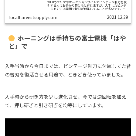
WEBのフリマやオークションサイトでビンテージ剃刀を取
引する人はお分かり頂けると存じますが、入手したビンテ
ージ剃刀には同梱で替刃が付属してることが多いです。そ
の同梱の替刃がステンレスならこのように一見して替刃も
使用可能。炭素鋼な替刃の場合も、古いものでなければ明
2021.12.29
localharvestsupply.com
らかに問題なく使用できるときもあります。一方、ステン
レス替刃誕生前時代にまでさかのぼるほど古いビンテージ
剃刀に付属の替刃は炭素鋼ですので、大体の場合は錆など
で使用できない状態です。さて、今回の問題はこのような
古い替刃をつい「使ってみたい」と思ってしま...
ホーニングは手持ちの富士電機「はや
と」で
入手当時から今日までは、ビンテージ剃刀に付属してた昔
の替刃を復活させる用途で、ときどき使っていました。
入手時から研ぎ方を少し進化させ、今では逆回転を加え
て、押し研ぎと引き研ぎを均等にしています。