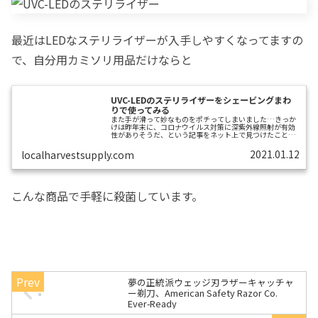
最近はLEDなステリライザーが入手しやすくなってますの
で、自分用カミソリ用品だけならと
UVC-LEDのステリライザーをシェービングまわ
りで使ってみる
また手が滑って妙なものをポチってしまいました…きっか
けは昨年末に、コロナウイルス対策に深紫外線照射が有効
性がありそうだ、という記事をネット上で見つけたことで
す。あらゆることをシェービング界隈の視点でとらえてし
まう悪い癖がある私は、その記事から昔理容店で見かけた
2021.01.12
localharvestsupply.com
懐かしい紫外線消毒器を思い出してしまいました。紫外線
消毒器で検索したところ、こんな商品を見つけました。充
電式の紫外線除菌器です。紫外線消毒器なんて理美容店か
歯科でしか見かけないものと思っていましたが、「ステリ
ライザー」としてネイルやマツエクのサロンでも...
こんな商品で手軽に殺菌しています。
夢の正統派ウェッジ刃ラザーキャッチャ
ー剃刀、American Safety Razor Co.
Ever-Ready