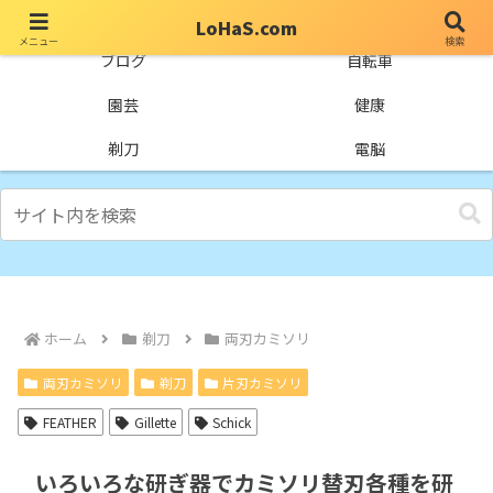
LoHaS.com
メニュー
検索
自分なりの試行錯誤を楽しもうとするライフハックブログ
ブログ
自転車
園芸
健康
剃刀
電脳
ホーム
剃刀
両刃カミソリ
両刃カミソリ
剃刀
片刃カミソリ
FEATHER
Gillette
Schick
いろいろな研ぎ器でカミソリ替刃各種を研