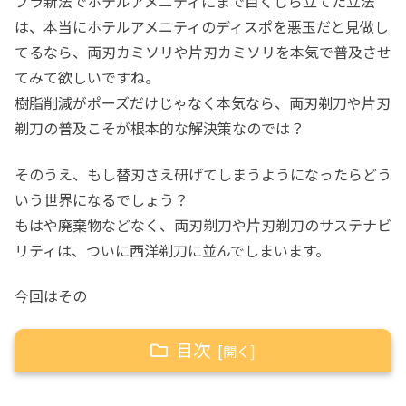
プラ新法でホテルアメニティにまで目くじら立てた立法
は、本当にホテルアメニティのディスポを悪玉だと見做し
てるなら、両刃カミソリや片刃カミソリを本気で普及させ
てみて欲しいですね。
樹脂削減がポーズだけじゃなく本気なら、両刃剃刀や片刃
剃刀の普及こそが根本的な解決策なのでは？
そのうえ、もし替刃さえ研げてしまうようになったらどう
いう世界になるでしょう？
もはや廃棄物などなく、両刃剃刀や片刃剃刀のサステナビ
リティは、ついに西洋剃刀に並んでしまいます。
今回はその
目次
「替刃を研ぐ」を、器具を活用して試行錯誤し