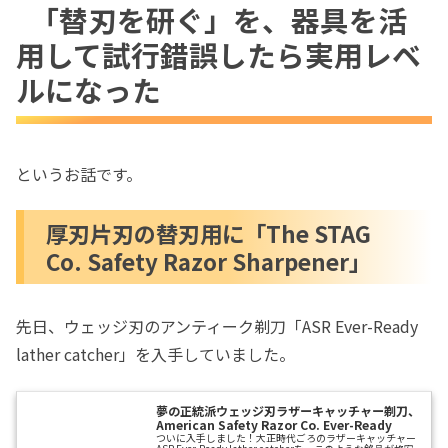
「替刃を研ぐ」を、器具を活
たら実用レベルになった
用して試行錯誤したら実用レベ
厚刃片刃の替刃用に「The STAG Co.
Safety Razor Sharpener」
ルになった
まずはGEM刃を天然砥石で研いでみま
した
続いてVALET刃を研ぎます。
というお話です。
本器でウェッジ刃を、今度は人造砥石
で研いでみます。
厚刃片刃の替刃用に「The STAG
Co. Safety Razor Sharpener」
まず刃を研ぐ前に、今回使う砥
石全部を先に面直ししました。
人造砥石でウェッジ刃を順に研
先日、ウェッジ刃のアンティーク剃刀「ASR Ever-Ready
ぎました。
lather catcher」を入手していました。
両刃の替刃用に「富士電機はやと」と
「L.A. FLINKER Blade A-Year Sharpener」
夢の正統派ウェッジ刃ラザーキャッチャー剃刀、
American Safety Razor Co. Ever-Ready
の併用
ついに入手しました！大正時代ごろのラザーキャッチャー