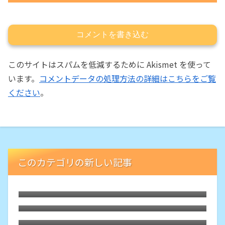
コメントを書き込む
このサイトはスパムを低減するために Akismet を使って
います。
コメントデータの処理方法の詳細はこちらをご覧
ください
。
このカテゴリの新しい記事
LibreELECな古いHTPCでブルーレイが再
生可能に。外付ドライブの円盤再生用「艦
枯れた自作PCにLubuntu 26.04をインスト
橋」という余生
ール
HDMIオーディオ分離器でレガシー規格ホ
ームシアターが本領を発揮、その旋律に戦
Debian 13 trixieをLXQtでASUS-X540YA