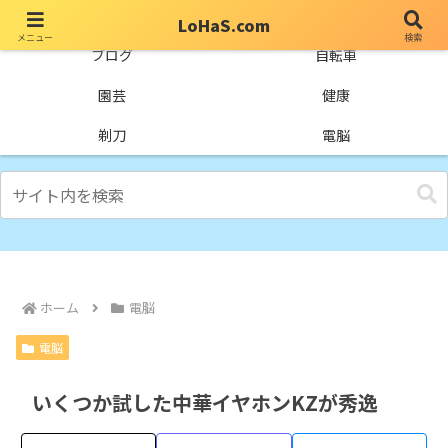
LoHaS.com
メニュー
検索
自分なりの試行錯誤を楽しもうとするライフハックブログ
ブログ
自転車
園芸
健康
剃刀
電脳
ホーム
電脳
電脳
いくつか試した中華イヤホンKZが秀逸