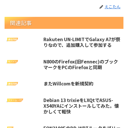
えこたん
関連記事
Rakuten UN-LIMITでGalaxy A7が祭
通信回線
りなので、追加購入して参加する
N800のFirefox(旧Fennec)のブック
モバイル
マークをPCのFirefoxと同期
またWillcomを新規契約
通信回線
Debian 13 trixieをLXQtでASUS-
ファーム・OS
X540YAにインストールしてみた。懐
かしくて軽快
FON2100EのDD-WRTルータをブリッ