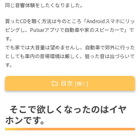
同じ音響体験をしたくなりました。
買ったCDを聴く方法は今のところ「Androidスマホにリッ
ピングし、Pulsarアプリで自動車や家のスピーカーで」で
す。
でも家では大音量は望めませんし、自動車で郊外に行った
としても車内の音場環境は厳しく、狙った音は出づらいで
す。
目次
そこで欲しくなったのはイヤホンです。
そこで欲しくなったのはイヤ
KZ EDX lite
ホンです。
ZSN ProX