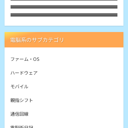
慄
にインストールしてみた。懐かしくて軽快
Motorola Edge40にTPUスクリーンプロ
テクター
電脳系のサブカテゴリ
ファーム・OS
ハードウェア
モバイル
親指シフト
通信回線
電脳街日記