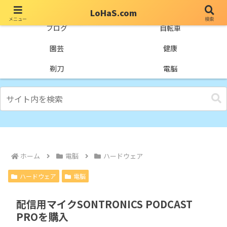
LoHaS.com
メニュー
検索
自分なりの試行錯誤を楽しもうとするライフハックブログ
ブログ
自転車
園芸
健康
剃刀
電脳
ホーム
電脳
ハードウェア
ハードウェア
電脳
配信用マイクSONTRONICS PODCAST
PROを購入