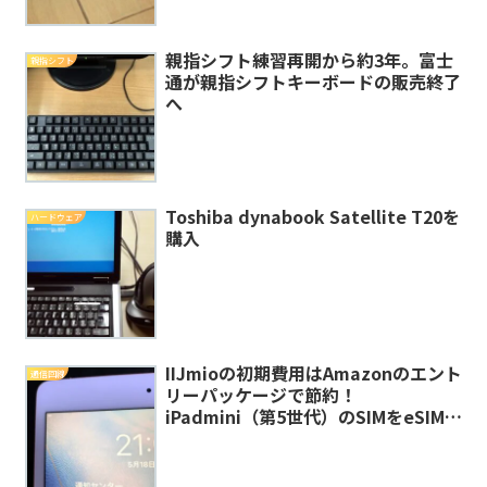
親指シフト練習再開から約3年。富士
親指シフト
通が親指シフトキーボードの販売終了
へ
Toshiba dynabook Satellite T20を
ハードウェア
購入
IIJmioの初期費用はAmazonのエント
通信回線
リーパッケージで節約！
iPadmini（第5世代）のSIMをeSIMに
変更