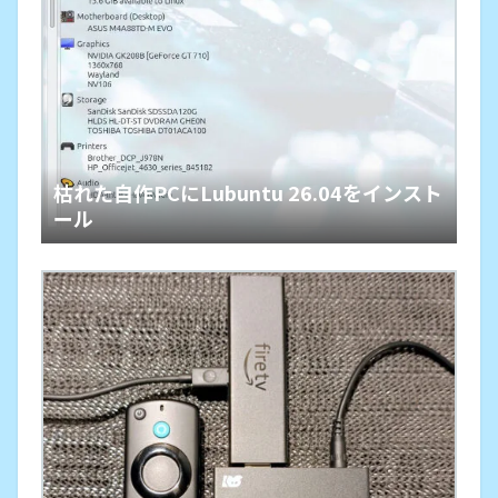
枯れた自作PCにLubuntu 26.04をインスト
ール