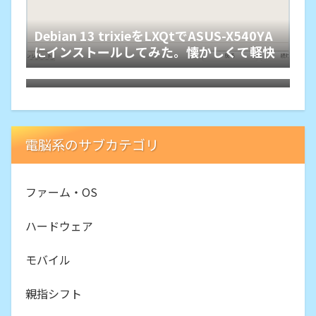
Debian 13 trixieをLXQtでASUS-X540YA
にインストールしてみた。懐かしくて軽快
Motorola Edge40にTPUスクリーンプロ
テクター
電脳系のサブカテゴリ
ファーム・OS
ハードウェア
モバイル
親指シフト