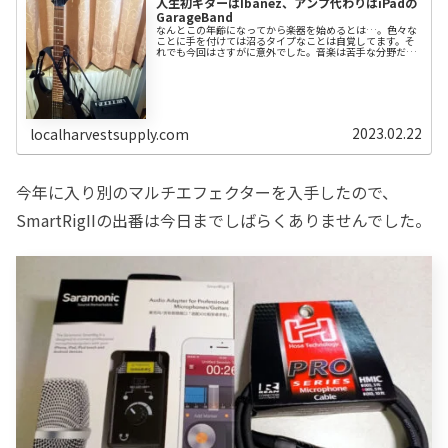
人生初ギターはIbanez、アンプ代わりはiPadの
GarageBand
なんとこの年齢になってから楽器を始めるとは…。色々な
ことに手を付けては沼るタイプなことは自覚してます。そ
れでも今回はさすがに意外でした。音楽は苦手な分野だっ
たので。楽器の存在自体が青春コンプレックスでした。そ
のギターを始めたくなったキッカケは、同じ時期に始めた
他の多くのかたと恐らく同じ「ぼっち・ざ・ろっく！」で
痺れたからです。ギター選びギター選びでまず悩んだ選択
は右利き用・左利き用どちらを選ぶかでした。自分は左利
きだと思ってるので、当初左利き用を選ぶつもりでした。
左ギターだと、動画を見て学ぶ際に鏡面状態での...
2023.02.22
localharvestsupply.com
今年に入り別のマルチエフェクターを入手したので、
SmartRigIIの出番は今日までしばらくありませんでした。