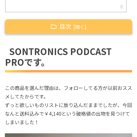
目次
SONTRONICS PODCAST PROです。
SONTRONICS PODCAST
開梱の儀。
PROです。
PODCAST PROはエンドアドレス
オーディオインターフェイスは昨年購
入したSaramonic SmartRigIIがあり
この商品を選んだ理由は、フォローしてる方が以前おスス
ます。
メしてたからです。
PODCAST PROを使ってみる
ずっと欲しいものリストに放り込んだままでしたが、今回
まずはiPad miniのGarageBandに繋い
なんと送料込みで￥4,140という破格値の出物を見つけて
で試しました。
しまいました！
続いてPCのヘッドセット端子に繋げ
るか試してみます。