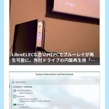
LibreELECな古いHTPCでブルーレイが再
生可能に。外付ドライブの円盤再生用「艦
橋」という余生