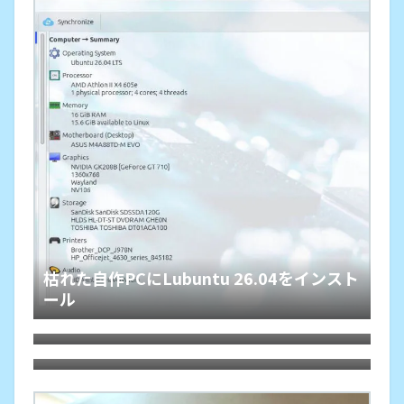
枯れた自作PCにLubuntu 26.04をインスト
ール
HDMIオーディオ分離器でレガシー規格ホ
ームシアターが本領を発揮、その旋律に戦
Debian 13 trixieをLXQtでASUS-X540YA
慄
にインストールしてみた。懐かしくて軽快