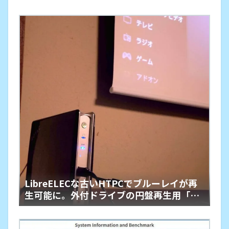
LibreELECな古いHTPCでブルーレイが再
生可能に。外付ドライブの円盤再生用「艦
橋」という余生