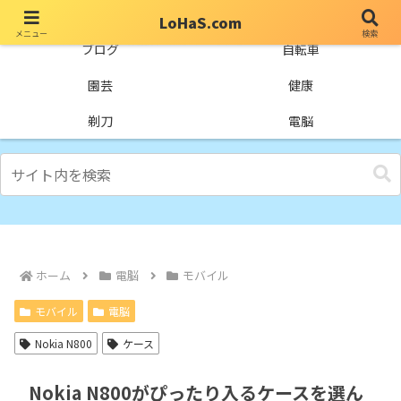
LoHaS.com
メニュー
検索
自分なりの試行錯誤を楽しもうとするライフハックブログ
ブログ
自転車
園芸
健康
剃刀
電脳
ホーム
電脳
モバイル
モバイル
電脳
Nokia N800
ケース
Nokia N800がぴったり入るケースを選ん