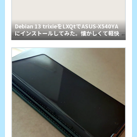
Debian 13 trixieをLXQtでASUS-X540YA
にインストールしてみた。懐かしくて軽快