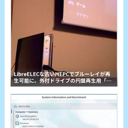
LibreELECな古いHTPCでブルーレイが再
生可能に。外付ドライブの円盤再生用「艦
橋」という余生