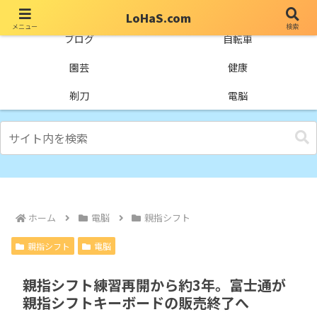
LoHaS.com
メニュー
検索
自分なりの試行錯誤を楽しもうとするライフハックブログ
ブログ
自転車
園芸
健康
剃刀
電脳
ホーム
電脳
親指シフト
親指シフト
電脳
親指シフト練習再開から約3年。富士通が
親指シフトキーボードの販売終了へ