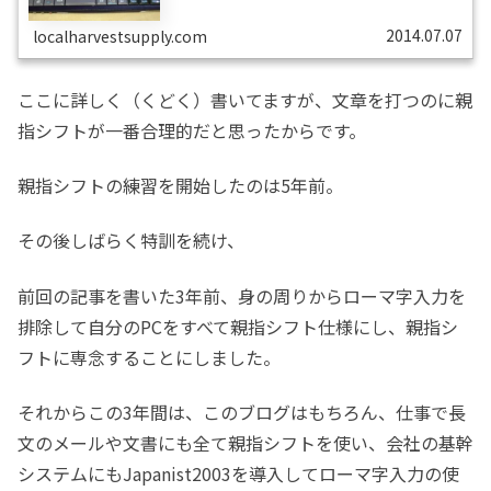
ースの字幕にも採用されている1段の特殊キーボードを使
用する教室に通って訓練をつむというもののようです。わ
たしはこのとき「スピ...
2014.07.07
localharvestsupply.com
ここに詳しく（くどく）書いてますが、文章を打つのに親
指シフトが一番合理的だと思ったからです。
親指シフトの練習を開始したのは5年前。
その後しばらく特訓を続け、
前回の記事を書いた3年前、身の周りからローマ字入力を
排除して自分のPCをすべて親指シフト仕様にし、親指シ
フトに専念することにしました。
それからこの3年間は、このブログはもちろん、仕事で長
文のメールや文書にも全て親指シフトを使い、会社の基幹
システムにもJapanist2003を導入してローマ字入力の使