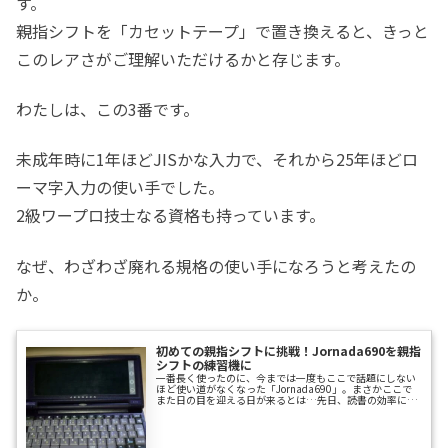
す。
親指シフトを「カセットテープ」で置き換えると、きっと
このレアさがご理解いただけるかと存じます。
わたしは、この3番です。
未成年時に1年ほどJISかな入力で、それから25年ほどロ
ーマ字入力の使い手でした。
2級ワープロ技士なる資格も持っています。
なぜ、わざわざ廃れる規格の使い手になろうと考えたの
か。
初めての親指シフトに挑戦！Jornada690を親指
シフトの練習機に
一番長く使ったのに、今までは一度もここで話題にしない
ほど使い道がなくなった「Jornada690」。まさかここで
また日の目を迎える日が来るとは…先日、読書の効率につ
いてWikipediaを調べていたら、私の興味が次のように遷
移していきました。表意文字↓アブジャド↓速記↓スピー
ドワープロスピードワープロのWikipediaページは無かっ
たのでググってみたところ、スピードワープロとは生ニュ