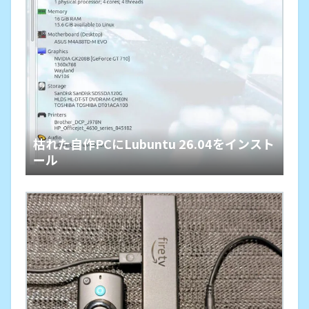
枯れた自作PCにLubuntu 26.04をインスト
ール