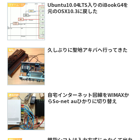
Ubuntu10.04LTS入りのiBookG4を
ファーム・OS
元のOSX10.3に戻した
久しぶりに聖地アキバへ行ってきた
電脳
自宅インターネット回線をWIMAXか
通信回線
らSo-net auひかりに切り替え
親指シフトは入力方式じゃなくて出力
親指シフト