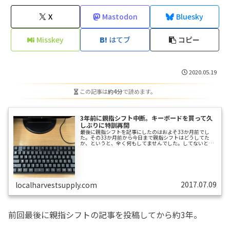
X
Mastodon
Bluesky
Misskey
はてブ
コピー
2020.05.19
この記事は
約4分
で読めます。
3年前に親指シフト中断。キーボードを買って久
しぶりに特訓再開
最後に親指シフトを記事にしたのはおよそ33か月前でし
た。その33か月前から今日まで親指シフトはどうしてた
か、というと、全く何もしてませんでした。してないとい
うか、出来ませんでした。まず練習のために、自分の都合
で毎日定期的に時間を確保することが出来なくなりまし
た。続いて諸事情により、仕事でメインで使っているPC
を、業務システムが入っているPCへの変更を余儀なくされ
ました。これが何を意味するかというと、勝手にいろいろ
なソフトウェアをインストールできない、すなわち親指シ
フト用のエミュレータが使えなくなったというこ...
2017.07.09
localharvestsupply.com
前回最後に親指シフトの記事を投稿してから約3年。