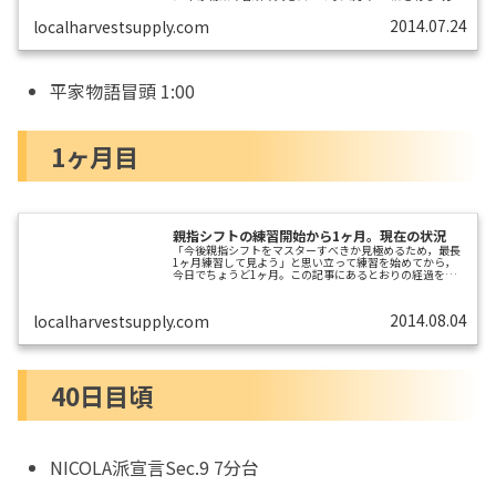
内で打てるかどうかを自分のボーダーと定めて、練習を続
けてました。先日から仕事でも親指シフトにするようにし
2014.07.24
localharvestsupply.com
たところ急に上達し、1分10秒台が出たとこまでの流れ練
習開始から20日目となる昨日はさらに向上し、1分1ケタ秒
台を連発。これはもしや…と打ち込み続けてたところ…期
限より1週間早く、ボーダーを達成することができまし
た!40代半ばのオサーンでも、し...
平家物語冒頭 1:00
1ヶ月目
親指シフトの練習開始から1ヶ月。現在の状況
「今後親指シフトをマスターすべきか見極めるため，最長
1ヶ月練習して見よう」と思い立って練習を始めてから，
今日でちょうど1ヶ月。この記事にあるとおりの経過を経
た後，練習20日目で自分的見極めをクリア。今後は親指シ
フト1本でいこう，と自分が触るPCはすべて親指シフト仕
様にしました。またそのときから練習には富士通のソフト
2014.08.04
localharvestsupply.com
「親指シフト練習」を使うことにしました。「親指シフト
練習」の問題は，難易度が「入門編」「初級編1」「初級
編2」「中級編」「上級編」の5段階に分かれています。ま
ず最初の入門編から順に試してみると，な...
40日目頃
NICOLA派宣言Sec.9 7分台