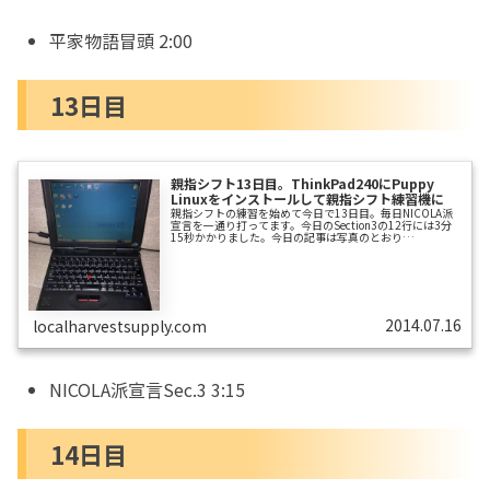
平家物語冒頭 2:00
13日目
親指シフト13日目。ThinkPad240にPuppy
Linuxをインストールして親指シフト練習機に
親指シフトの練習を始めて今日で13日目。毎日NICOLA派
宣言を一通り打ってます。今日のSection3の12行には3分
15秒かかりました。今日の記事は写真のとおり
ThinkPad240にPuppyLinuxをインストールする話です。こ
のブログの過去記事にも沢山書いた通り、わたしは
ThinkPad240Zを使い倒してました。ThinkPad240Zを気
に入ってたのは、サイズが小さくて、キーボードが打ちや
すいという2点を両立してたからです。CULVノートのAcer
AS1410を入手してからお蔵入りしましたが...
2014.07.16
localharvestsupply.com
NICOLA派宣言Sec.3 3:15
14日目