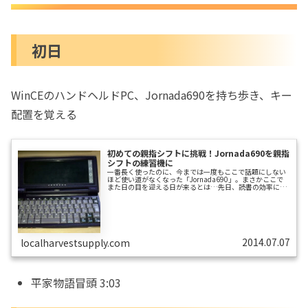
5日目
8日目
13日目
初日
14日目
19日目
WinCEのハンドヘルドPC、Jornada690を持ち歩き、キー
20日目
配置を覚える
1ヶ月目
40日目頃
初めての親指シフトに挑戦！Jornada690を親指
シフトの練習機に
一番長く使ったのに、今までは一度もここで話題にしない
45日目頃
ほど使い道がなくなった「Jornada690」。まさかここで
また日の目を迎える日が来るとは…先日、読書の効率につ
50日目
いてWikipediaを調べていたら、私の興味が次のように遷
移していきました。表意文字↓アブジャド↓速記↓スピー
ドワープロスピードワープロのWikipediaページは無かっ
75日目頃
たのでググってみたところ、スピードワープロとは生ニュ
ースの字幕にも採用されている1段の特殊キーボードを使
用する教室に通って訓練をつむというもののようです。わ
3ヶ月目
たしはこのとき「スピ...
2014.07.07
localharvestsupply.com
ここまでをグラフにしてみました。
続いて、もし今もとのローマ字入力で打っ
平家物語冒頭 3:03
たらどうなるのか、試して見ました。