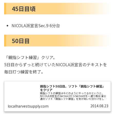
45日目頃
NICOLA派宣言Sec.9 6分台
50日目
「親指シフト練習」クリア。
5日目からずっと続けていたNICOLA派宣言のテキストを
毎日打つ練習を終了。
親指シフト50日目。ソフト「親指シフト練習」
をクリア
親指シフトの練習は今どのようにやってるかというと、
NICOLA派宣言のSection3からSection9を一通り毎日 富士
通のソフト「親指シフト練習」を気が向いた分だけをして
きました。このうち2は、7月末で上級問題のターンに入っ
たときから、しだいにクリア進捗が遅くなってきました。
2014.08.23
localharvestsupply.com
遅くなったといっても2日で1問のペースを刻むことは可能
だとそのときは思ったので、「親指シフト練習」全クリア
の目標時期は8月一杯と決めたのは先日述べたとおりです。