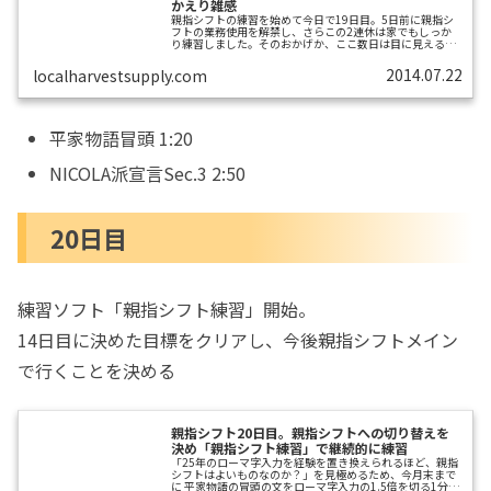
かえり雑感
親指シフトの練習を始めて今日で19日目。5日前に親指シ
フトの業務使用を解禁し、さらこの2連休は家でもしっか
り練習しました。そのおかげか、ここ数日は目に見えるよ
うな上達があり、また「ものにできそうだ」という手応え
も感じることが出来るようになってきました。初日
2014.07.22
localharvestsupply.com
WinCEのJornada690で練習開始。7月末までに親指シフト
を仕事で使えることを目指す。平家物語冒頭:3分3秒。5日
目 家練習でmacのiBookG4が使えるようにした。NICOLA
派宣言Sec.3:5分40秒。7日目平家物語冒頭:2分を切る。
13...
平家物語冒頭 1:20
NICOLA派宣言Sec.3 2:50
20日目
練習ソフト「親指シフト練習」開始。
14日目に決めた目標をクリアし、今後親指シフトメイン
で行くことを決める
親指シフト20日目。親指シフトへの切り替えを
決め「親指シフト練習」で継続的に練習
「25年のローマ字入力を経験を置き換えられるほど、親指
シフトはよいものなのか？」を見極めるため、今月末まで
に 平家物語の冒頭の文をローマ字入力の1.5倍を切る1分以