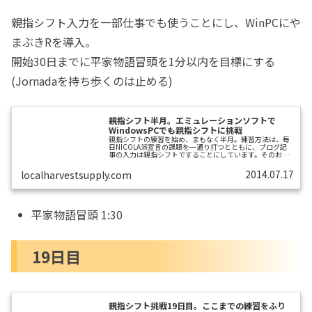
親指シフト入力を一部仕事でも使うことにし、WinPCにや
まぶきRを導入。
開始30日までに平家物語冒頭を1分以内を目標にする
(Jornadaを持ち歩くのは止める)
親指シフト半月。エミュレーションソフトで
WindowsPCでも親指シフトに挑戦
親指シフトの練習を始め、まもなく半月。練習方法は、毎
日NICOLA派宣言の課題を一通り打つとともに、ブログ記
事の入力は親指シフトですることにしています。そのおか
げか、すこしづつタイピングが向上中。練習当初からスピ
ード測定の例題にしてたのは、平家物語の冒頭「祇園精舎
2014.07.17
localharvestsupply.com
の鐘の声 諸行無常の響き有り 沙羅双樹の花の色 盛者
必衰の理をあらわす驕れる者も久しからず ただ春の夜の
夢の如し たけきものもついには滅びぬ ひとえに風の前
の塵に同じ」です。ただ春の夜の夢の如しが右手メインで
テクニカルです。初日は3分3秒でしたが、...
平家物語冒頭 1:30
19日目
親指シフト挑戦19日目。ここまでの練習をふり