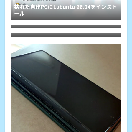
枯れた自作PCにLubuntu 26.04をインスト
ール
HDMIオーディオ分離器でレガシー規格ホ
ームシアターが本領を発揮、その旋律に戦
Debian 13 trixieをLXQtでASUS-X540YA
慄
にインストールしてみた。懐かしくて軽快