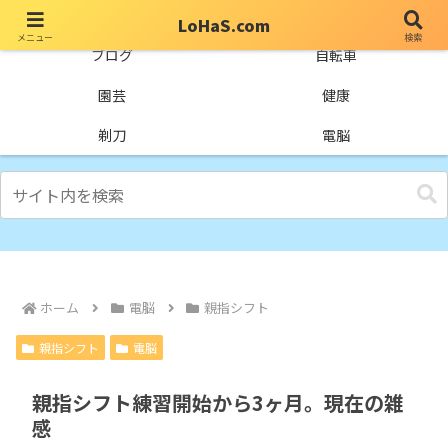
LoHaS.com
メニュー
検索
自分なりの試行錯誤を楽しもうとするライフハックブログ
ブログ
自転車
園芸
健康
剃刀
電脳
ホーム
電脳
親指シフト
親指シフト
電脳
親指シフト練習開始から3ヶ月。現在の雑
感