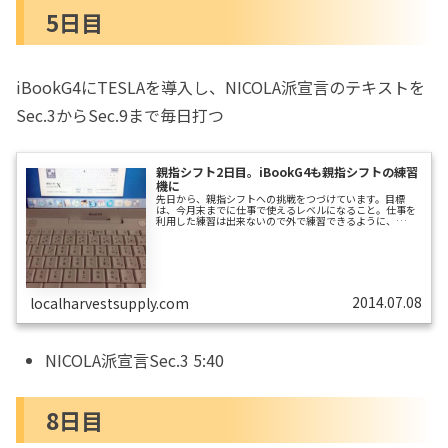
5日目
ですので、まだローマ字入力のほうが
速いです。
なぜか「あ」「い」「え」だけ、ロー
iBookG4にTESLAを導入し、NICOLA派宣言のテキストを
マ字配列と親指シフトをとり違えまし
Sec.3からSec.9まで毎日打つ
た。
ローマ字入力と親指シフトを比較した
親指シフト2日目。iBookG4も親指シフトの練習
機に
ら、
先日から、親指シフトへの挑戦をつづけています。目標
は、今月末までに仕事で使えるレベルになること。仕事を
利用した練習は出来ないので外で練習できるように、
ひらがな部分だとスムーズな打鍵なの
Jornada690を親指仕様にして持ち運んでいます。しかし
Jornada690はキーピッチが狭いので、のびのび指を広げ
に、カタカナや漢字が続くとペースが
たタイプ練習には適していません。そこで、普通のキーピ
ッチなキーボードをもつPCを1台、親指仕様にすることに
しました。まず、Acer AS1410に「やまぶきR」というエミ
落ちる、
ュレーションソフトを入れ、Windowsでの親指化を試して
みました。「や...
2014.07.08
localharvestsupply.com
要するに今は「みたままを打つ」ようにな
ってきた、ということでは
NICOLA派宣言Sec.3 5:40
勝間和代さんについて
8日目