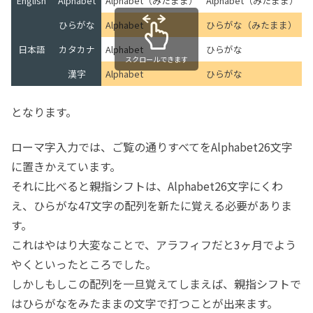
English
Alphabet
Alphabet（みたまま）
Alphabet（みたまま）
ひらがな
Alphabet
ひらがな（みたまま）
日本語
カタカナ
Alphabet
ひらがな
スクロールできます
漢字
Alphabet
ひらがな
となります。
ローマ字入力では、ご覧の通りすべてをAlphabet26文字
に置きかえています。
それに比べると親指シフトは、Alphabet26文字にくわ
え、ひらがな47文字の配列を新たに覚える必要がありま
す。
これはやはり大変なことで、アラフィフだと3ヶ月でよう
やくといったところでした。
しかしもしこの配列を一旦覚えてしまえば、親指シフトで
はひらがなをみたままの文字で打つことが出来ます。