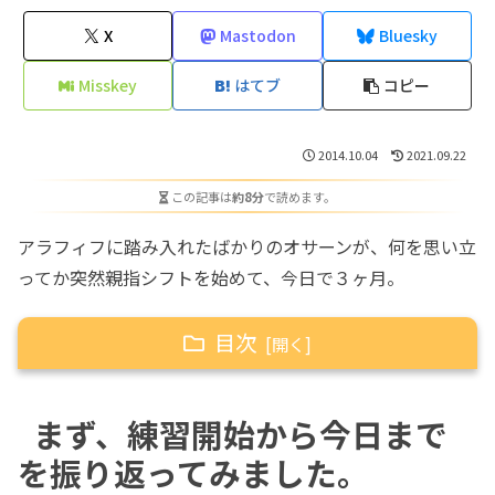
X
Mastodon
Bluesky
Misskey
はてブ
コピー
2014.10.04
2021.09.22
この記事は
約8分
で読めます。
アラフィフに踏み入れたばかりのオサーンが、何を思い立
ってか突然親指シフトを始めて、今日で３ヶ月。
目次
まず、練習開始から今日までを振り返ってみま
まず、練習開始から今日まで
した。
を振り返ってみました。
初日