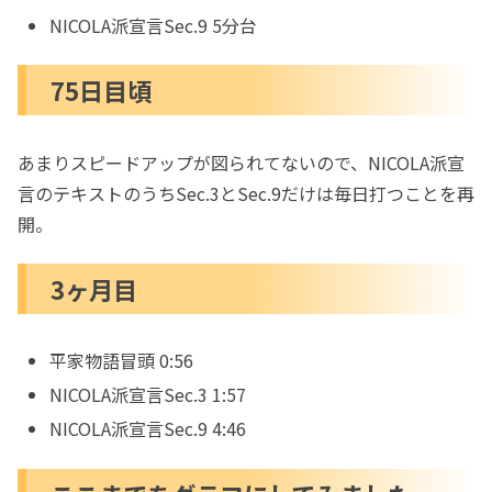
最初数問は割と楽に2日で1問ペースで進めることが出来て
いましたが、1...
NICOLA派宣言Sec.9 5分台
75日目頃
あまりスピードアップが図られてないので、NICOLA派宣
言のテキストのうちSec.3とSec.9だけは毎日打つことを再
開。
3ヶ月目
平家物語冒頭 0:56
NICOLA派宣言Sec.3 1:57
NICOLA派宣言Sec.9 4:46