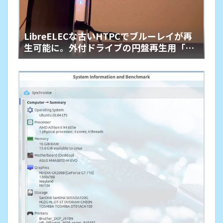
LibreELECな古いHTPCでブルーレイが再
生可能に。外付ドライブの円盤再生用「艦
橋」という余生